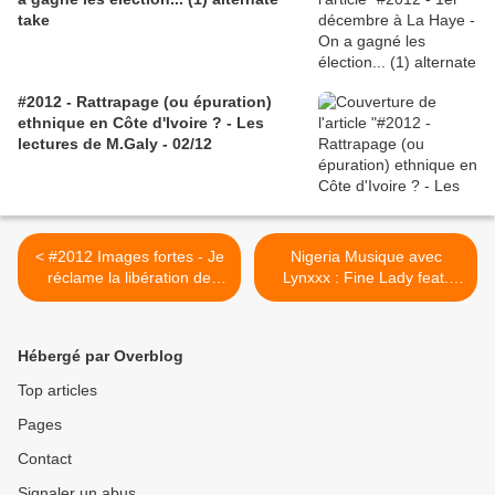
take
#2012 - Rattrapage (ou épuration)
ethnique en Côte d'Ivoire ? - Les
lectures de M.Galy - 02/12
< #2012 Images fortes - Je
Nigeria Musique avec
réclame la libération de
Lynxxx : Fine Lady feat.
Simone Gbagbo (10 bis ou
Wizkid >
premier best of) -
07/03/2012
Hébergé par Overblog
Top articles
Pages
Contact
Signaler un abus