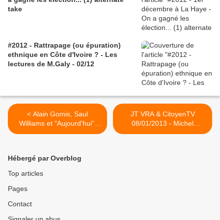
take
#2012 - Rattrapage (ou épuration)
ethnique en Côte d'Ivoire ? - Les
lectures de M.Galy - 02/12
< Alain Gomis, Saul
JT VRA & CitoyenTV
Williams et "Aujourd'hui",
08/01/2013 - Michel
par l'AFP mais en anglais -
Gbagbo/Murmures/NOEL
Sortie 09/01/2013
AU CAMP DE REFUGIES D'
AVEPOZO
Hébergé par Overblog
(Togo)/MALI/RCA/Histoire
Africaine >
Top articles
Pages
Contact
Signaler un abus