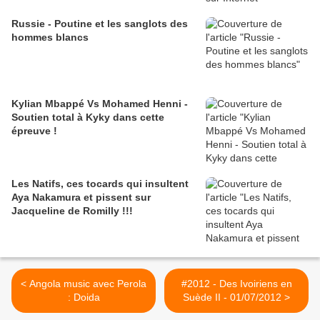
Russie - Poutine et les sanglots des
hommes blancs
Kylian Mbappé Vs Mohamed Henni -
Soutien total à Kyky dans cette
épreuve !
Les Natifs, ces tocards qui insultent
Aya Nakamura et pissent sur
Jacqueline de Romilly !!!
< Angola music avec Perola
#2012 - Des Ivoiriens en
: Doida
Suède II - 01/07/2012 >