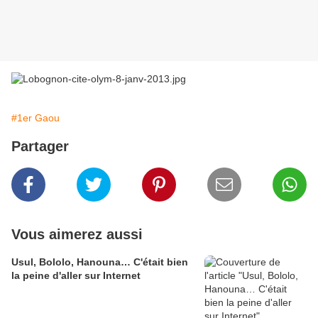
#1er Gaou
Partager
Vous aimerez aussi
Usul, Bololo, Hanouna… C'était bien
la peine d'aller sur Internet