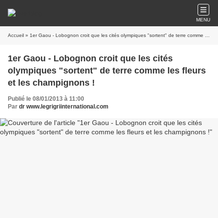
MENU
Accueil
» 1er Gaou - Lobognon croit que les cités olympiques "sortent" de terre comme les fleurs et les champignons !
1er Gaou - Lobognon croit que les cités
olympiques "sortent" de terre comme les fleurs
et les champignons !
Publié le 08/01/2013 à 11:00
Par
dr www.legrigriinternational.com