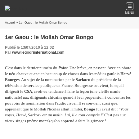
MENU
Accueil
» 1er Gaou : le Mollah Omar Bongo
1er Gaou : le Mollah Omar Bongo
Publié le 13/07/2010 à 12:02
Par
www.legrigriinternational.com
C'est dans le dernier numéro du
Point
. Une brève, en passant. Avec en photo
le néo-chauve et ancien beaucoup de choses dans les médias gaulois
Hervé
Bourges
. Au sujet de la nomination par le
Sarkocu
du président de la
télévision de service publique en France, Bourges se souvient, lorsqu'il
dirigeait le
CSA
, avoir eu tendance à faire la leçon (une vieille manie
nationale) aux dirigeants africains quand à leur propension à concentrer les
pouvoirs de nomination dans l'audiovisuel. Il se souvient aussi que,
apprenant que le Mollah Nicolas allait l'imiter,
Bongo
lui avait dit :
"Vous
voyez, Hervé, Sarkozy est un malin. Lui, il a tout compris !"
C'est pas aux
vieux singes (même morts) qu'on apprend à faire la grimace !