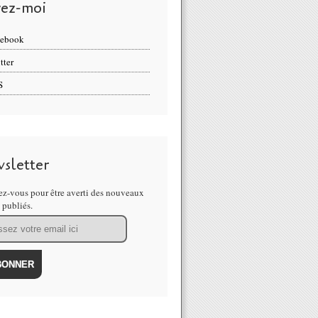
vez-moi
cebook
tter
S
sletter
z-vous pour être averti des nouveaux
s publiés.