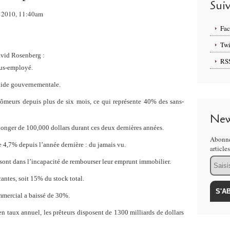
Sui
rs 2010, 11:40am
Fa
Twi
avid Rosenberg :
RS
ous-employé.
aide gouvernementale.
hômeurs depuis plus de six mois, ce qui représente 40% des sans-
New
nger de 100,000 dollars durant ces deux dernières années.
Abonne
e 4,7% depuis l’année dernière : du jamais vu.
article
Email
 sont dans l’incapacité de rembourser leur emprunt immobilier.
antes, soit 15% du stock total.
mercial a baissé de 30%.
en taux annuel, les prêteurs disposent de 1300 milliards de dollars