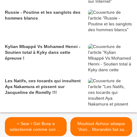
Russie - Poutine et les sanglots des
hommes blancs
Kylian Mbappé Vs Mohamed Henni -
Soutien total à Kyky dans cette
épreuve !
Les Natifs, ces tocards qui insultent
Aya Nakamura et pissent sur
Jacqueline de Romilly !!!
< Sear / Get Busy a
Mouloud Achour attaque
sélectionné comme son du
Voici... Morandini fait sa
jour...
chochotte et de la rétention