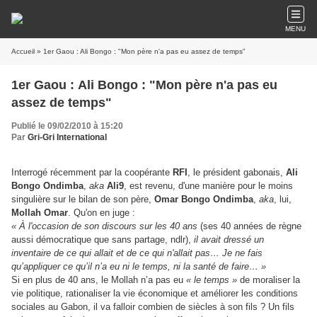
MENU
Accueil
» 1er Gaou : Ali Bongo : "Mon père n'a pas eu assez de temps"
1er Gaou : Ali Bongo : "Mon père n'a pas eu
assez de temps"
Publié le 09/02/2010 à 15:20
Par
Gri-Gri International
Interrogé récemment par la coopérante
RFI
, le président gabonais,
Ali
Bongo Ondimba
,
aka
Ali9
, est revenu, d'une manière pour le moins
singulière sur le bilan de son père,
Omar Bongo Ondimba
,
aka
, lui,
Mollah Omar
. Qu'on en juge :
« À l'occasion de son discours sur les 40 ans
(ses 40 années de règne
aussi démocratique que sans partage, ndlr),
il avait dressé un
inventaire de ce qui allait et de ce qui n'allait pas… Je ne fais
qu’appliquer ce qu’il n’a eu ni le temps, ni la santé de faire… »
Si en plus de 40 ans, le Mollah n’a pas eu
« le temps »
de
moraliser la
vie politique, rationaliser la vie économique et améliorer les conditions
sociales au Gabon, il va falloir combien de siècles à son fils ? Un fils