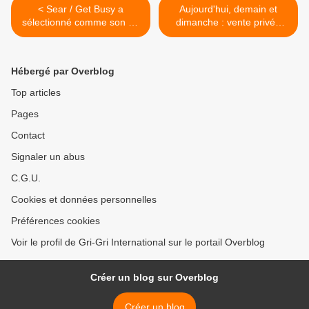
< Sear / Get Busy a
Aujourd'hui, demain et
sélectionné comme son du
dimanche : vente privée
jour...
Sadio Bee >
Hébergé par Overblog
Top articles
Pages
Contact
Signaler un abus
C.G.U.
Cookies et données personnelles
Préférences cookies
Voir le profil de Gri-Gri International sur le portail Overblog
Créer un blog sur Overblog
Créer un blog