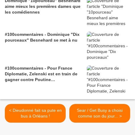
Dominique "10pourceau" Besnehard
aime mieux les premières dames que
les comédiennes
#100commentaires - Dominique "Dix
pourceaux" Besnehard se met à nu
#100commentaires - Pour France
Diplomatie, Zelenski est en train de
gagner contre Poutine…
< Dieudonné fait sa pute en
Sear / Get Busy a choisi
bus à Orléans !
comme son du jour... >