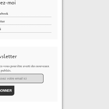
vez-moi
cebook
tter
S
sletter
z-vous pour être averti des nouveaux
s publiés.