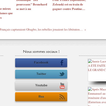
pourceaux" Besnehard
Zelenski est en train de
me mieux
se met à nu
gagner contre Poutine…
dames que
es
Pendant que les Français capturaient Gbagbo, les rebelles jouaient les libérateurs au Golf Hôtel !
Nous sommes sociaux !
Facebook
Twitter
Youtube
Rss