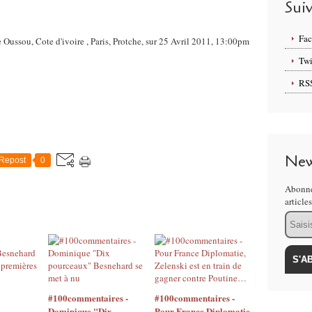
Sui
Fa
 Oussou, Cote d'ivoire , Paris, Protche, sur 25 Avril 2011, 13:00pm
Twi
RS
New
Repost
0
Abonne
article
Email
#100commentaires -
#100commentaires -
Dominique "Dix
Pour France Diplomatie,