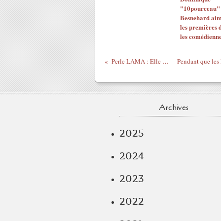
"10pourceau"
Besnehard ai
les premières 
les comédienn
Perle LAMA : Elle et toi ...
Archives
2025
2024
2023
2022