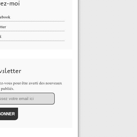
vez-moi
cebook
tter
S
sletter
z-vous pour être averti des nouveaux
s publiés.