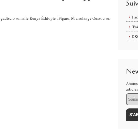
Sui
Fa
Mogadiscio somalie Kenya Éthiopie , Figaro, M a solange Oussou sur
Twi
RS
New
Abonne
article
Email