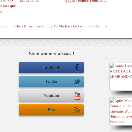
se met à nu
gagner contre Poutine…
dames que
es
Du zouk avec JEAN-MARIE RAGALD : Love de vou
Chris Brown performing Vs Michael Jackson : She Ain't You...
Nous sommes sociaux !
Facebook
Twitter
Youtube
Rss