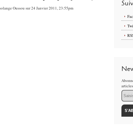
Sui
a solange Oussou sur 24 Janvier 2011, 23:55pm
Fa
Twi
RS
New
Abonne
article
Email