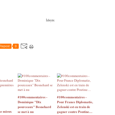
İzleyin:
Repost
0
#100commentaires -
#100commentaires -
Dominique "Dix
Pour France Diplomatie,
pourceaux" Besnehard
Zelenski est en train de
me mieux
se met à nu
gagner contre Poutine…