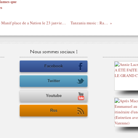
dames que
es
Côte d'Ivoire - l'Histoire nous appartient - Manif place de a Nation le 23 janvier 2011
Tanzania music : Ray C
Nous sommes sociaux !
Facebook
Twitter
Youtube
Rss