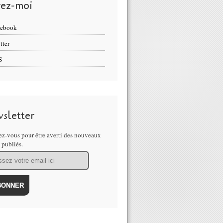
vez-moi
cebook
tter
S
sletter
z-vous pour être averti des nouveaux
s publiés.