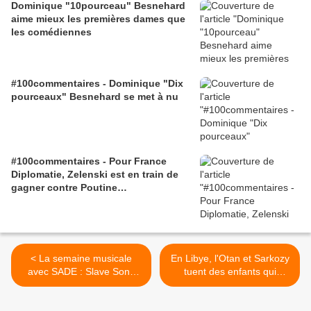
Dominique "10pourceau" Besnehard
aime mieux les premières dames que
les comédiennes
#100commentaires - Dominique "Dix
pourceaux" Besnehard se met à nu
#100commentaires - Pour France
Diplomatie, Zelenski est en train de
gagner contre Poutine…
< La semaine musicale
En Libye, l'Otan et Sarkozy
avec SADE : Slave Song
tuent des enfants qui
(Slave song Amistad The
regardent "Friends" et
Yisraeli Holocaust)
"Spiderman" >