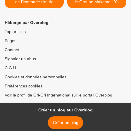
de l'immonde film de
le Groupe Makoma : Yo
l'atroce BHL sur l'annexion
Ozali >
meutrière de la Libye
Hébergé par Overblog
Top articles
Pages
Contact
Signaler un abus
C.G.U.
Cookies et données personnelles
Préférences cookies
Voir le profil de Gri-Gri International sur le portail Overblog
Créer un blog sur Overblog
Créer un blog