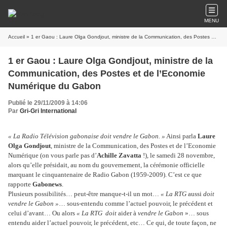
MENU
Accueil
» 1 er Gaou : Laure Olga Gondjout, ministre de la Communication, des Postes et de l’Economie Numérique du Gabon
1 er Gaou : Laure Olga Gondjout, ministre de la
Communication, des Postes et de l’Economie
Numérique du Gabon
Publié le 29/11/2009 à 14:06
Par
Gri-Gri International
« La Radio Télévision gabonaise doit vendre le Gabon. »
Ainsi parla
Laure
Olga Gondjout
, ministre de la Communication, des Postes et de l’Economie
Numérique (on vous parle pas d’
Achille Zavatta
!), le samedi 28 novembre,
alors qu’elle présidait, au nom du gouvernement, la cérémonie officielle
marquant le cinquantenaire de Radio Gabon (1959-2009). C’est ce que
rapporte
Gabonews
.
Plusieurs possibilités… peut-être manque-t-il un mot…
« La RTG
aussi
doit
vendre le Gabon »
… sous-entendu comme l’actuel pouvoir, le précédent et
celui d’avant… Ou alors
« La RTG doit
aider à
vendre le Gabon
»… sous
entendu aider l’actuel pouvoir, le précédent, etc… Ce qui, de toute façon, ne