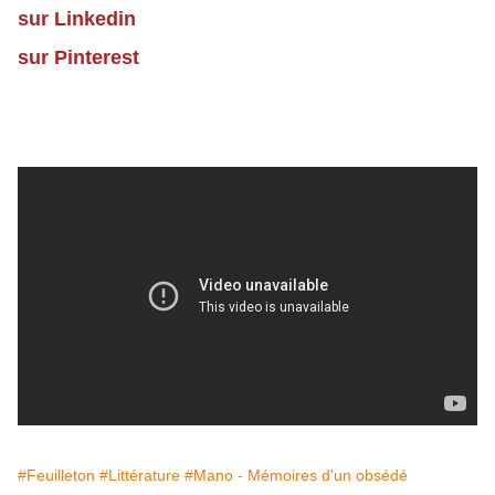
sur Linkedin
sur Pinterest
#Feuilleton
#Littérature
#Mano - Mémoires d'un obsédé