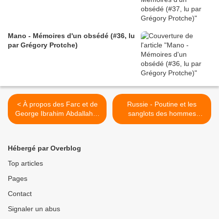
Mano - Mémoires d'un obsédé (#36, lu
par Grégory Protche)
< À propos des Farc et de
Russie - Poutine et les
George Ibrahim Abdallah…
sanglots des hommes
Pierre Carles passé à la
blancs >
question par Denis Robert
Hébergé par Overblog
Top articles
Pages
Contact
Signaler un abus