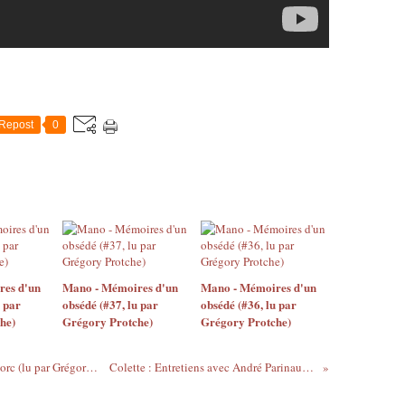
Repost
0
es d'un
Mano - Mémoires d'un
Mano - Mémoires d'un
u par
obsédé (#37, lu par
obsédé (#36, lu par
he)
Grégory Protche)
Grégory Protche)
Chester Himes - Le Paradis des côtes de porc (lu par Grégory Protche)
Colette : Entretiens avec André Parinaud (1950)