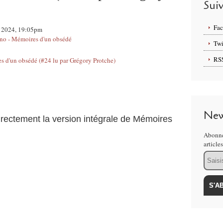
Sui
Fa
rs 2024, 19:05pm
o - Mémoires d'un obsédé
Twi
RS
New
irectement la version intégrale de Mémoires
Abonne
article
Email