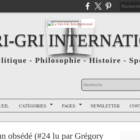
RI-GRI INTERNAT
olitique - Philosophie - Histoire - S
UEIL
CATÉGORIES
PAGES
NEWSLETTER
CON
n obsédé (#24 lu par Grégory