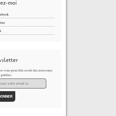
vez-moi
cebook
tter
S
sletter
z-vous pour être averti des nouveaux
s publiés.