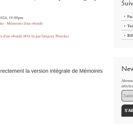
Sui
Fa
s 2024, 19:00pm
o - Mémoires d'un obsédé
Twi
RS
New
irectement la version intégrale de Mémoires
Abonne
article
Email