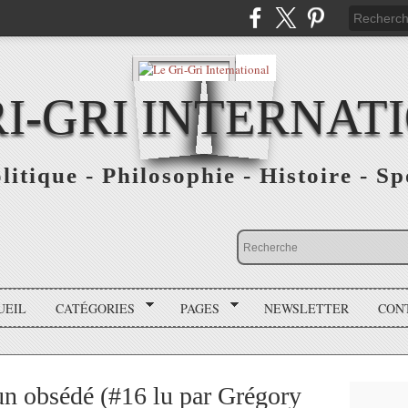
RI-GRI INTERNAT
olitique - Philosophie - Histoire - S
UEIL
CATÉGORIES
PAGES
NEWSLETTER
CON
n obsédé (#16 lu par Grégory