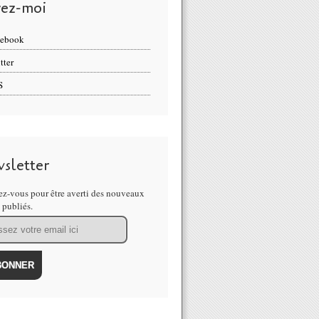
vez-moi
cebook
tter
S
sletter
z-vous pour être averti des nouveaux
s publiés.