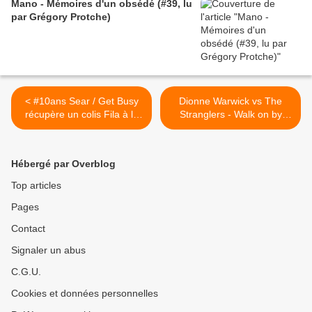
Mano - Mémoires d'un obsédé (#39, lu
par Grégory Protche)
< #10ans Sear / Get Busy
Dionne Warwick vs The
récupère un colis Fila à la
Stranglers - Walk on by
poste à Montreuil
(#Superpositions) >
(#Interditauxbâtards)
Hébergé par Overblog
Top articles
Pages
Contact
Signaler un abus
C.G.U.
Cookies et données personnelles