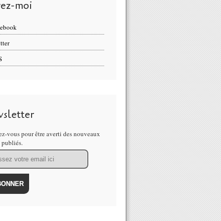
vez-moi
cebook
tter
S
sletter
z-vous pour être averti des nouveaux
s publiés.