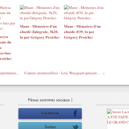
Mano - Mémoires d'un
Mano - Mémoires d'un
obsédé (Intégrale, 3h20,
obsédé (#39, lu par
aryse
lu par Grégory Protche)
Grégory Protche)
onie du
e
es lues
rotche)
Tanguy Viel - Article 353 du Code pénal (premières pages, lues par Grégory Protche)
Carnets montreuillois - Loïc Wacquant présente Voyage au pays des boxeurs
Nous sommes sociaux !
Facebook
Twitter