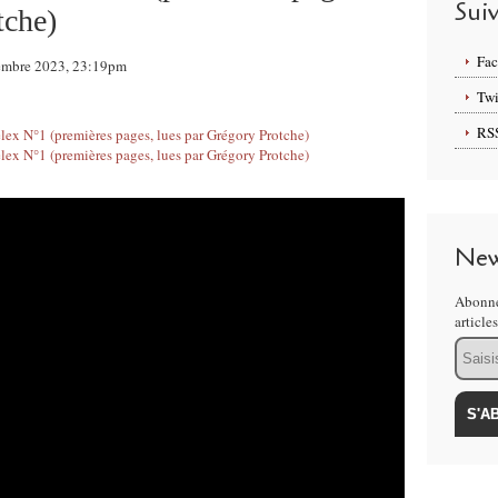
Sui
tche)
Fa
ovembre 2023, 23:19pm
Twi
RS
New
Abonne
article
Email