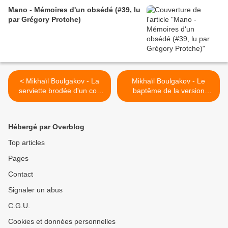
Mano - Mémoires d'un obsédé (#39, lu
par Grégory Protche)
< Mikhaïl Boulgakov - La
Mikhaïl Boulgakov - Le
serviette brodée d'un coq
baptême de la version
(Récits d'un jeune médecin
(Récits d'une jeune
#1, lu par Grégory Protche)
médecin #3 lu par Grégory
Protche) >
Hébergé par Overblog
Top articles
Pages
Contact
Signaler un abus
C.G.U.
Cookies et données personnelles