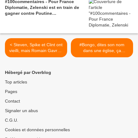
#100commentaires - Pour France
Diplomatie, Zelenski est en train de
gagner contre Poutine…
< Steven, Spike et Clint ont
#Bongo, dites son nom
vieilli, mais Romain Gavras,
dans une église, ça
le monde est à lui / Jérôme
déclenche un pugilat ! >
Reijasse se lève de son
canapé
Hébergé par Overblog
Top articles
Pages
Contact
Signaler un abus
C.G.U.
Cookies et données personnelles