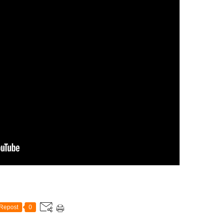
Repost
0