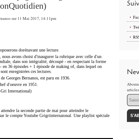
Sui
tonQuotidien)
Fa
Bernanos sur 11 Mai 2017, 14:11pm
Twi
RS
roposerons dorénavant une lecture.
, nous avons choisi d'inaugurer la rubrique avec celle d'un
ondiale, dans son intégralité, découpé - en respectant la forme
 - en 36 épisodes + 1 épisode de making of, dans lequel on
New
sont enregistrées ces lectures.
 de Georges Bernanos, est paru en 1936.
Abonne
chef d'oeuvre en 1951.
article
-Gri International)
Email
 attendre la seconde partie de mai pour atteindre le
ur le compte Youtube Grigriinternaional. Une playlist spéciale