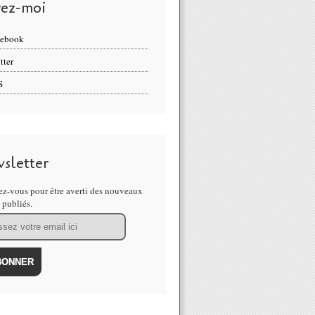
vez-moi
cebook
tter
S
sletter
z-vous pour être averti des nouveaux
s publiés.