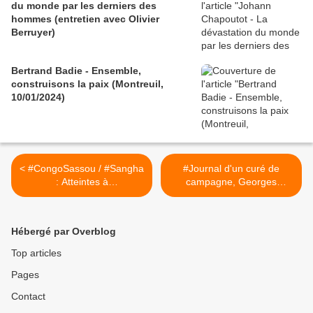
du monde par les derniers des
hommes (entretien avec Olivier
Berruyer)
Bertrand Badie - Ensemble,
construisons la paix (Montreuil,
10/01/2024)
< #CongoSassou / #Sangha
#Journal d'un curé de
: Atteintes à
campagne, Georges
l’environnement, violations
Bernanos épisode 30
des droits des
(#FeuilletonQuotidien) >
communautés et mépris de
Hébergé par Overblog
la législation
Top articles
Pages
Contact