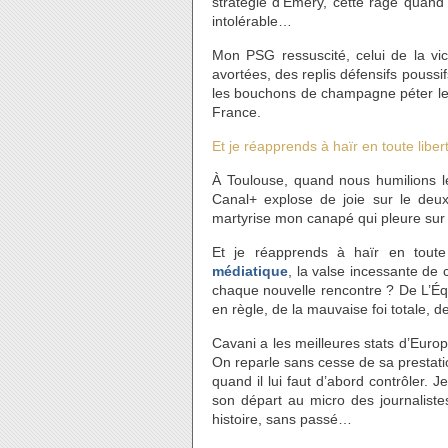
stratégie d’Emery, cette rage quand 
intolérable…
Mon PSG ressuscité, celui de la vic
avortées, des replis défensifs poussi
les bouchons de champagne péter les
France.
Et je réapprends à haïr en toute liber
À Toulouse, quand nous humilions l
Canal+ explose de joie sur le deuxi
martyrise mon canapé qui pleure sur 
Et je réapprends à haïr en toute
médiatique
, la valse incessante de c
chaque nouvelle rencontre ? De L’Équi
en règle, de la mauvaise foi totale, 
Cavani a les meilleures stats d’Euro
On reparle sans cesse de sa prestati
quand il lui faut d’abord contrôler. 
son départ au micro des journaliste
histoire, sans passé…