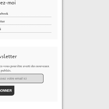
vez-moi
cebook
tter
S
sletter
z-vous pour être averti des nouveaux
s publiés.