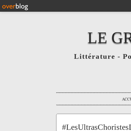
LE G
Littérature - P
ACC
#LesUltrasChoristes