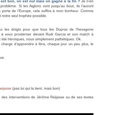
est bon, on est nul mais on gagne à la fin ?
Je n’en
roblème. Si les Aiglons vont jusqu’au bout, ils l’auront
 la porte de l’Europe, cela suffira à mon bonheur. Comme
t notre seul trophée possible.
ez les doigts pour que tous les Dupraz de l’hexagone
z à vous prosterner devant Rudi Garcia et son match à
t été héroïques, nous simplement pathétiques. Ok.
e charge d’apprendre à Ibra, chaque jour un peu plus, le
ve.
eijasse
(pas lui qui la tient, mais bon)
be des interventions de Jérôme Reijasse ou de ses textes