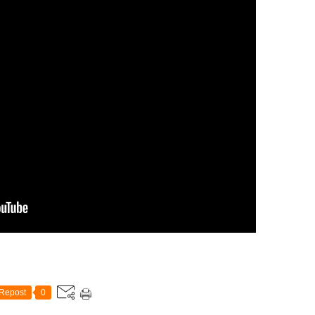
Repost
0