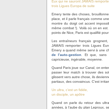
Eux qui ne sauront JAMAIS remporte
trois Ligues Europa de suite
Emery tente des choses, brouillonne,
place, et il parle français comme u
montre du doigt cet accent impossib
même combat !). Voilà où on en est. 
points de Nice, Paris est qualifié pou
Les entraîneurs français grognen
JAMAIS remporter trois Ligues Euro
Emery a quand même servi à une c
de l’auto-gestion
. Et que, sans 
capricieuse, ingérable, moyenne.
Quand Paris joue sur Canal, on enten
passer leur match à trouver des solu
glissent vers autre chose, ils devien
partiaux, des convaincus. C’est irritan
Un ultra, c’est un fidèle,
un disciple, un apôtre
Quand on parle du retour des ultra
années, à l’aube du plan Leproux, se 