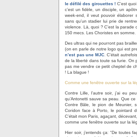
le défilé des girouettes !
C’est quoi
c’est un fidèle, un disciple, un apô
week-end, il veut pouvoir élaborer 
sans qu’un stadier lui prie de rentr
violence. Là, quoi ? C’est la parade
150 mecs. Les Choristes en somme.
Des ultras qui ne pourront pas braill
(on en parle de notre logo qui est pr
n’est pas une MJC
. C’était autref
de la liberté dans toute sa furie. On
pas me vendre ce petit cheptel de 
! La blague !
Comme une fenêtre ouverte sur la l
Contre Lille, l’autre soir, j’ai eu p
qu’Antonetti sauve sa peau. Que ce f
Contre Bâle, le pion de Meunier, su
Coridon face à Porto, le pointard d
C’était mon Paris, agaçant, décevant,
comme une fenêtre ouverte sur la lé
Hier soir, j’entends ça: “De toutes 