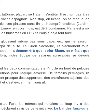
r
 tatônne, placardise Hatem, s’entête. Il est nul, pas à sa
ne vache espagnole. Non stop, on ricane, on se moque, on
le, ces phrases sans fin et incompréhensibles (Jardim,
Emery, en trois mois, est déjà condamné. Paris est à six
r les huitièmes en LDC et Paris a déjà tout foiré.
t, gloussent même pas sous cape, eux qui ne sauront
pa de suite. Le Guen s’acharne, ils s’acharnent tous.
hose :
Il a démontré à quel point Blanc, ce n’était que
Ibra, notre équipe de salariés surévalués se dévoile
d les deux commentateurs et l’inutile en bord de pelouse
tions pour l’équipe adverse. De témoins privilégiés, ils
nent presque des supporters, des entraîneurs adjoints, des
t et c’est évidemment jouissif.
s au Parc, les mêmes qui hurlaient au loup il y a des
déclarent ravis de cette initiative.
Le bal des faux-culs,