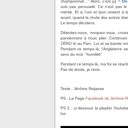
championnat…” Alors, c’est ça ?
On 
suis pas persuadé. Ce n’est pas le p
mérité. Et si l’om et lyon restent à
avant, quand la chute des autres étai
Le temps décidera.
Détestez-nous, moquez-vous, crois
parviennent à nous plier. Continue
ZÉRO tir au Parc. Lui et sa bande on
Pendant ce temps-là, l’Angleterre s
sens du mot: “humilité”.
Pendant ce temps-là, ma foi se réacti
Pas de doute, je revis.
Texte : Jérôme Reijasse
PS : La Page
Facebook de Jérôme R
PS 2 : ci-dessous la playlist Youtu
lus.