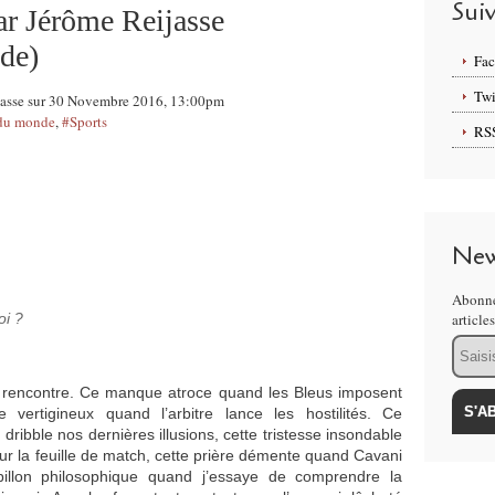
Sui
ar Jérôme Reijasse
de)
Fa
Twi
eijasse sur 30 Novembre 2016, 13:00pm
 du monde
,
#Sports
RS
New
Abonne
oi ?
article
Email
rencontre. Ce manque atroce quand les Bleus imposent
 vertigineux quand l’arbitre lance les hostilités. Ce
ibble nos dernières illusions, cette tristesse insondable
sur la feuille de match, cette prière démente quand Cavani
billon philosophique quand j’essaye de comprendre la