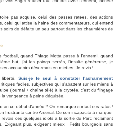
je vois Angel refuser tout contact avec l’ennemi, lâcheté
toire pas acquise, celui des passes ratées, des actions
fs, celui qui attise la haine des commentateurs, qui entend
 soirs de défaite un peu partout dans les chaumières de
té
e football, quand Thiago Motta passe à l’ennemi, quand
ème but, j’ai les poings serrés, l’insulte généreuse, je
ses accoudoirs désormais en miettes. Je revis !
 liberté.
Suis-je le seul à constater l’acharnement
ritiques faciles, subjectives qui s’abattent sur les miens à
pe (journal + chaîne télé) à la cryptée, c’est du flingage
de la vengeance à peine déguisée.
pe en ce début d’année ? On remarque surtout ses ratés !
on frustrante contre Arsenal. De son incapacité à marquer
Je revois ces quelques idiots à la sortie du Parc réclamant
s. Exigeant plus, exigeant mieux ! Petits bourgeois sans