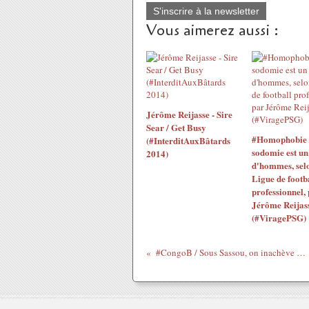
S'inscrire à la newsletter
Vous aimerez aussi :
Jérôme Reijasse - Sire
Sear / Get Busy
#Homophobie 
(#InterditAuxBâtards
sodomie est un
2014)
d'hommes, selo
Ligue de footb
professionnel,
Jérôme Reijas
(#ViragePSG)
#CongoB / Sous Sassou, on inachève comme jamais !