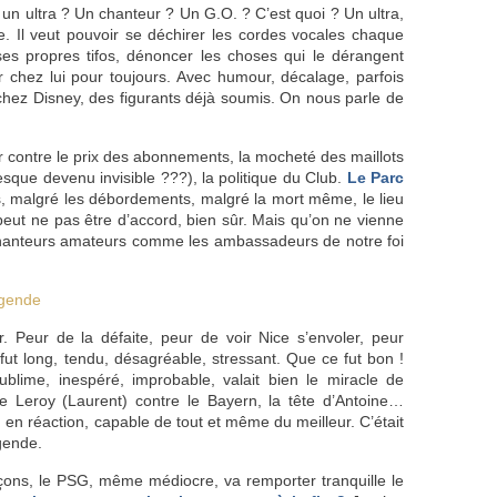
 un ultra ? Un chanteur ? Un G.O. ? C’est quoi ? Un ultra,
tre. Il veut pouvoir se déchirer les cordes vocales chaque
ses propres tifos, dénoncer les choses qui le dérangent
er chez lui pour toujours. Avec humour, décalage, parfois
 chez Disney, des figurants déjà soumis. On nous parle de
er contre le prix des abonnements, la mocheté des maillots
esque devenu invisible ???), la politique du Club.
Le Parc
ois, malgré les débordements, malgré la mort même, le lieu
 peut ne pas être d’accord, bien sûr. Mais qu’on ne vienne
chanteurs amateurs comme les ambassadeurs de notre foi
égende
eur. Peur de la défaite, peur de voir Nice s’envoler, peur
ut long, tendu, désagréable, stressant. Que ce fut bon !
blime, inespéré, improbable, valait bien le miracle de
e Leroy (Laurent) contre le Bayern, la tête d’Antoine…
 en réaction, capable de tout et même du meilleur. C’était
gende.
façons, le PSG, même médiocre, va remporter tranquille le