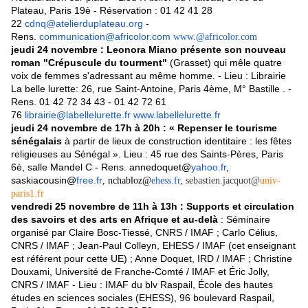
Plateau, Paris 19è - Réservation : 01 42 41 28
22
cdnq@atelierduplateau.org
-
Rens.
communication@africolor.com
www.@africolor.com
jeudi 24 novembre : Leonora Miano présente son nouveau
roman "Crépuscule du tourment"
(Grasset) qui mêle quatre
voix de femmes s'adressant au même homme. - Lieu : Librairie
La belle lurette: 26, rue Saint-Antoine, Paris 4ème, M° Bastille . -
Rens. 01 42 72 34 43 - 01 42 72 61
76
librairie@labellelurette.fr
www.labellelurette.fr
jeudi 24 novembre de 17h à 20h : « Repenser le tourisme
sénégalais
à partir de lieux de construction identitaire : les fêtes
religieuses au Sénégal ». Lieu : 45 rue des Saints-Pères, Paris
6è, salle Mandel C - Rens. annedoquet@
yahoo.fr
,
saskiacousin@
free.fr
, nchabloz@
ehess.fr
, sebastien.jacquot@
univ-
paris1.fr
vendredi 25 novembre de 11h à 13h : Supports et circulation
des savoirs et des arts en Afrique et au-delà
: Séminaire
organisé par Claire Bosc-Tiessé, CNRS / IMAF ; Carlo Célius,
CNRS / IMAF ; Jean-Paul Colleyn, EHESS / IMAF (cet enseignant
est référent pour cette UE) ; Anne Doquet, IRD / IMAF ; Christine
Douxami, Université de Franche-Comté / IMAF et Éric Jolly,
CNRS / IMAF - Lieu : IMAF du blv Raspail, École des hautes
études en sciences sociales (EHESS), 96 boulevard Raspail,