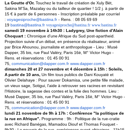
La Goutte d'Or.
Touchez le travail de création de Xuly Bët,
Sakina M'Sa, Mazalay ou du tailleur de quartier ! 1/2 j. à partir de
15 € à partir de 6 personnes - Inscription préalable par courriel
:
voyagesiproche@bastina.fr
- Rens. : 08 05 69 69
19
bastina@bastina.fr
voyagesiproche@bastina.fr
www.bastina.fr
samedi 19 novembre à 14h30 : Ladygrey, Une fiction d'Alain
Choquart :
Chronique d'une Afrique du Sud post-apartheid.
Projection suivie d'un débat, en présence du réalisateur, animé
par Brice Ahounou, journaliste et anthropologue - Lieu : Musé
Dapper, 35 bis, rue Paul Valéry, Paris 16è, M° Victor Hugo -
Rens. et réservations : 01 45 00 91
75,
communication@dapper.com.fr
www.dapper.com.fr
dimanches 20 et 27 novembre et 4 décembre à 15h : Soleils,
A partir de 10 ans,
Un film tous publics de Dani Kouyaté et
Olivier Delahaye : Pour sauver Dokamisa, une petite fille malade,
un vieux sage, Sotigui, l'aide à retrouver ses racines en revisitant
l'Histoire, la sagesse des contes et la folie des hommes. Lieu :
Musé Dapper, 35 bis, rue Paul Valéry, Paris 16è, M° Victor Hugo -
Rens. et réservations : 01 45 00 91
75,
communication@dapper.com.fr
www.dapper.com.fr
lundi 21 novembre de 9h à 17h : Conférence "la politique de
la rue en Afrique".
Programme : 9h : Politique de la rue-cratie
avec Richard Banégas, Mamadou Diouf et Thomas Fouquet -
9h30 : Le pouvoir de la rue, expériences ouest-africaines - 11h15