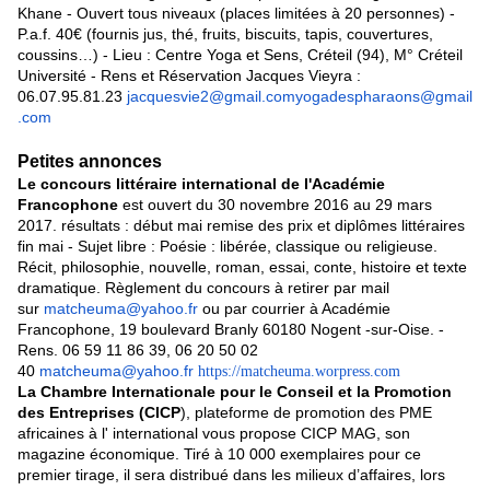
Khane - Ouvert tous niveaux (places limitées à 20 personnes) -
P.a.f. 40€ (fournis jus, thé, fruits, biscuits, tapis, couvertures,
coussins…) - Lieu : Centre Yoga et Sens, Créteil (94), M° Créteil
Université - Rens et Réservation Jacques Vieyra :
06.07.95.81.23
jacquesvie2@gmail.com
yogadespharaons@gmail
.com
Petites annonces
Le concours littéraire international de l'Académie
Francophone
est ouvert du 30 novembre 2016 au 29 mars
2017. résultats : début mai remise des prix et diplômes littéraires
fin mai - Sujet libre : Poésie : libérée, classique ou religieuse.
Récit, philosophie, nouvelle, roman, essai, conte, histoire et texte
dramatique. Règlement du concours à retirer par mail
sur
matcheuma@yahoo.fr
ou par courrier à Académie
Francophone, 19 boulevard Branly 60180 Nogent -sur-Oise. -
Rens. 06 59 11 86 39, 06 20 50 02
40
matcheuma@yahoo.fr
https://matcheuma.worpress.com
La Chambre Internationale pour le Conseil et la Promotion
des Entreprises (CICP
), plateforme de promotion des PME
africaines à l' international vous propose CICP MAG, son
magazine économique. Tiré à 10 000 exemplaires pour ce
premier tirage, il sera distribué dans les milieux d’affaires, lors