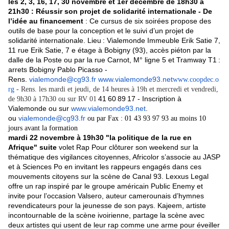
les 2, 3, 16, 17, 30 novembre et 1er décembre de 18h30 à
21h30 : Réussir son projet de solidarité internationale - De
l’idée au financement
: Ce cursus de six soirées propose des
outils de base pour la conception et le suivi d’un projet de
solidarité internationale. Lieu
: Vialemonde Immeuble Erik Satie 7,
11 rue Erik Satie, 7 e étage à Bobigny (93), accès piéton par la
dalle de la Poste ou par la rue Carnot, M° ligne 5 et Tramway T1
:
arrets Bobigny Pablo Picasso -
Rens.
vialemonde@cg93.fr
www.vialemonde93.net
www.coopdec.o
rg
- Rens. les mardi et jeudi, de 14 heures à 19h et mercredi et vendredi,
41
60
89
17 - Inscription à
de 9h30 à 17h30 ou sur RV 01
Vialemonde ou sur
www.vialemonde93.net
.
ou
vialemonde@cg93.fr
ou par Fax : 01 43 93 97 93 au moins 10
jours avant la formation
mardi 22 novembre à 19h30 "la politique de la rue en
Afrique" suite
volet Rap Pour clôturer son weekend sur la
thématique des vigilances citoyennes, Africolor s’associe au JASP
et à Sciences Po en invitant les rappeurs engagés dans ces
mouvements citoyens sur la scène de Canal 93. Lexxus Legal
offre un rap inspiré par le groupe américain Public Enemy et
invite pour l’occasion Valsero, auteur camerounais d’hymnes
revendicateurs pour la jeunesse de son pays. Kajeem, artiste
incontournable de la scène ivoirienne, partage la scène avec
deux artistes qui usent de leur rap comme une arme pour éveiller