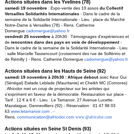
Actions situées dans les Yvelines (78)
samedi 19 novembre
: Expo-vente des 19 assos
du Collectif
Versailles Solidarités Internationales
- Dans le cadre de la
semaine de la Solidarité Internationale - Lieu : place du Marché
Notre-Dame à Versailles (78) - Rens. Catherine
Domergue
cadomergue@yahoo.fr
vendredi 25 novembre
à 20h30 : Témoignages d'expériences et
de
rencontres dans des pays en voie de développement
-
Dans le cadre de la semaine de la Solidarité Internationale - Lieu
: salle Marcelle Tassencourt (croisement des rue de Solférino et
de Rémilly ) - Rens. Catherine Domergue
cadomergue@yahoo.fr
Actions situées dans les Hauts de Seine (92)
samedi 19 novembre à 20h30 : Afrique debout
avec Keur Gui
(Sénégal) Ewlade Leblade (Mauritanie) et Cheikh MC (Comores)
: Africolor met un coup de projecteur sur les artistes qui
s’expriment en faveur de la démocratie. Restauration sur place -
Tarif : 12 € à 6 € - Lieu : Le Tamanoir, 27 Avenue Lucette-
Mazalaigue, Gennevilliers (92) - Réservation : 01 47 98 03
63
www.letamanoir.com
. -
Rens.
communication@africolor.com
www.@africolor.com
Actions situées en Seine St Denis (93)