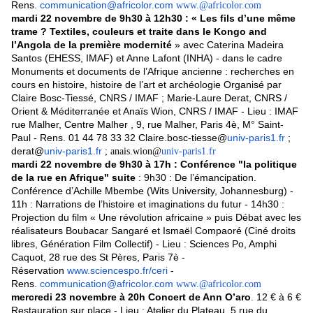
Rens.
communication@africolor.com
www.@africolor.com
mardi 22 novembre de 9h30 à 12h30 : « Les fils d’une même
trame ? Textiles, couleurs et traite dans le Kongo and
l’Angola de la première modernité
» avec Caterina Madeira
Santos (EHESS, IMAF) et Anne Lafont (INHA) - dans le cadre
Monuments et documents de l’Afrique ancienne : recherches en
cours en histoire, histoire de l’art et archéologie Organisé par
Claire Bosc-Tiessé, CNRS / IMAF ; Marie-Laure Derat, CNRS /
Orient & Méditerranée et Anaïs Wion, CNRS / IMAF - Lieu : IMAF
rue Malher, Centre Malher , 9, rue Malher, Paris 4è, M° Saint-
Paul - Rens. 01 44 78 33 32 Claire.bosc-tiesse@
univ-paris1.fr
;
derat@
univ-paris1.fr
; anais.wion@
univ-paris1.fr
mardi 22 novembre de 9h30 à 17h : Conférence "la politique
de la rue en Afrique" suite
: 9h30 : De l’émancipation.
Conférence d’Achille Mbembe (Wits University, Johannesburg) -
11h : Narrations de l’histoire et imaginations du futur - 14h30 :
Projection du film « Une révolution africaine » puis Débat avec les
réalisateurs Boubacar Sangaré et Ismaël Compaoré (Ciné droits
libres, Génération Film Collectif) - Lieu : Sciences Po, Amphi
Caquot, 28 rue des St Pères, Paris 7è -
Réservation
www.sciencespo.fr/ceri
-
Rens.
communication@africolor.com
www.@africolor.com
mercredi 23 novembre à 20h Concert de Ann O’aro
. 12 € à 6 €
Restauration sur place - Lieu : Atelier du Plateau, 5 rue du