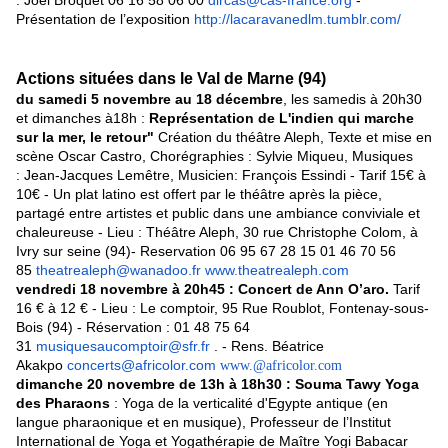
: Joël Broquet 06 16 58 06 00
dircas@cas-france.org
-
Présentation de l’exposition
http://lacaravanedlm.tumblr.com/
Actions situées dans le Val de Marne (94)
du samedi 5 novembre au 18 décembre
, les samedis à 20h30
et dimanches à18h :
Représentation de L'indien qui marche
sur la mer, le retour"
Création du théâtre Aleph, Texte et mise en
scène Oscar Castro, Chorégraphies : Sylvie Miqueu, Musiques
: Jean-Jacques Lemêtre, Musicien: François Essindi - Tarif 15€ à
10€ - Un plat latino est offert par le théâtre après la pièce,
partagé entre artistes et public dans une ambiance conviviale et
chaleureuse - Lieu : Théâtre Aleph, 30 rue Christophe Colom, à
Ivry sur seine (94)- Reservation 06 95 67 28 15 01 46 70 56
85
theatrealeph@wanadoo.fr
www.theatrealeph.com
vendredi 18 novembre à 20h45 : Concert de Ann O’aro.
Tarif
16 € à 12 € - Lieu : Le comptoir, 95 Rue Roublot, Fontenay-sous-
Bois (94) - Réservation : 01 48 75 64
31
musiquesaucomptoir@sfr.fr
. - Rens. Béatrice
Akakpo
concerts@africolor.com
www.@africolor.com
dimanche 20 novembre de 13h à 18h30 : Souma Tawy Yoga
des Pharaons
: Yoga de la verticalité d'Egypte antique (en
langue pharaonique et en musique), Professeur de l’Institut
International de Yoga et Yogathérapie de Maître Yogi Babacar