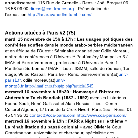
arrondissement, 116 Rue de Grenelle - Rens. : Joël Broquet 06
16 58 06 00
dircas@cas-france.org
- Présentation de
l’exposition
http://lacaravanedlm.tumblr.com/
Actions situées à Paris #2 (75)
mardi 15 novembre de 15h à 17h : Les usages politiques des
confréries soufies
dans le monde arabo-berbère méditerranéen
et en Afrique de l’Ouest : Séminaire organisé par Odile Moreau,
maître de conférences à l’Université Paul-Valéry Montpellier 3 /
IMAF et Pierre Vermeren, professeur à l’Université Paris 1
Panthéon-Sorbonne / IMAF - Lieu : IISMM, salle de réunion, 1er
étage, 96 bd Raspail, Paris 6è - Rens. pierre.vermeren(at)
univ-
paris1.fr
, odile.moreau(at)
univ-
montp3.fr
http://imaf.cnrs.fr/spip.php?article1545
mercredi 16 novembre à 18h30 : Hommage à l'historien
Abderrahim Taleb Bendiab (1937 - 1992)
avec les historiens
Fouad Soufi, René Gallissot et Alain Ruscio - Lieu : Centre
Culturel Algérien, 171 rue de la Croix Nivert, Paris 15è - Rens. 01
45 54 95 31
contact@cca-paris.com
http://www.cca-paris.com/
mercredi 16 novembre à 19h : FARR a Night sur le thème «
La réhabilitation du passé colonial »
avec Olivier le Cour
Grandmaison, universitaire et chercheur, spécialiste des