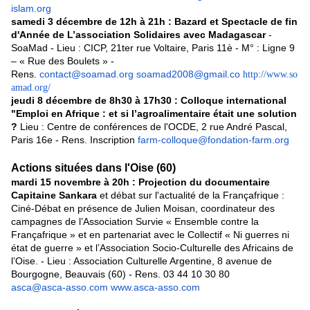
islam.org
samedi 3 décembre de 12h à 21h : Bazard et Spectacle de fin
d'Année de L’association Solidaires avec Madagascar
-
SoaMad - Lieu : CICP, 21ter rue Voltaire, Paris 11è - M° : Ligne 9
– « Rue des Boulets » -
Rens.
contact@soamad.org
soamad2008@gmail.co
http://www.so
amad.org/
jeudi 8 décembre de 8h30 à 17h30 : Colloque international
"Emploi en Afrique : et si l’agroalimentaire était une solution
?
Lieu : Centre de conférences de l'OCDE, 2 rue André Pascal,
Paris 16e - Rens. Inscription
farm-colloque@fondation-farm.org
Actions situées dans l'Oise (60)
mardi 15 novembre à 20h : Projection du documentaire
Capitaine Sankara
et débat sur l'actualité de la Françafrique :
Ciné-Débat en présence de Julien Moisan, coordinateur des
campagnes de l’Association Survie « Ensemble contre la
Françafrique » et en partenariat avec le Collectif « Ni guerres ni
état de guerre » et l’Association Socio-Culturelle des Africains de
l’Oise. - Lieu : Association Culturelle Argentine, 8 avenue de
Bourgogne, Beauvais (60) - Rens. 03 44 10 30 80
asca@asca-asso.com
www.asca-asso.com