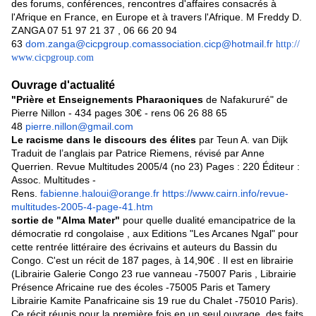
des forums, conférences, rencontres d'affaires consacrés à
l'Afrique en France, en Europe et à travers l'Afrique. M Freddy D.
ZANGA 07 51 97 21 37 , 06 66 20 94
63
dom.zanga@cicpgroup.com
association.cicp@hotmail.fr
http://
www.cicpgroup.com
Ouvrage d'actualité
"Prière et Enseignements Pharaoniques
de Nafakururé" de
Pierre Nillon - 434 pages 30€ - rens 06 26 88 65
48
pierre.nillon@gmail.com
Le racisme dans le discours des élites
par Teun A. van Dijk
Traduit de l’anglais par Patrice Riemens, révisé par Anne
Querrien. Revue Multitudes 2005/4 (no 23) Pages : 220 Éditeur :
Assoc. Multitudes -
Rens.
fabienne.haloui@orange.fr
https://www.cairn.info/revue-
multitudes-2005-4-page-41.htm
sortie de "Alma Mater"
pour quelle dualité emancipatrice de la
démocratie rd congolaise , aux Editions "Les Arcanes Ngal" pour
cette rentrée littéraire des écrivains et auteurs du Bassin du
Congo. C'est un récit de 187 pages, à 14,90€ . Il est en librairie
(Librairie Galerie Congo 23 rue vanneau -75007 Paris , Librairie
Présence Africaine rue des écoles -75005 Paris et Tamery
Librairie Kamite Panafricaine sis 19 rue du Chalet -75010 Paris).
Ce récit réunis pour la première fois en un seul ouvrage, des faits