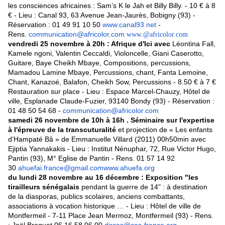
les consciences africaines : Sam’s K le Jah et Billy Billy. - 10 € à 8
€ - Lieu : Canal 93, 63 Avenue Jean-Jaurès, Bobigny (93) -
Réservation : 01 49 91 10 50
www.canal93.net
-
Rens.
communication@africolor.com
www.@africolor.com
vendredi 25 novembre à 20h : Afrique d'Ici avec
Léontina Fall,
Kamele ngoni, Valentin Ceccaldi, Violoncelle, Giani Caserotto,
Guitare, Baye Cheikh Mbaye, Compositions, percussions,
Mamadou Lamine Mbaye, Percussions, chant, Fanta Lemoine,
Chant, Kanazoé, Balafon, Cheikh Sow, Percussions - 8.50 € à 7 €
Restauration sur place - Lieu : Espace Marcel-Chauzy, Hôtel de
ville, Esplanade Claude-Fuzier, 93140 Bondy (93) - Réservation :
01 48 50 54 68 -
communication@africolor.com
samedi 26 novembre de 10h à 16h . Séminaire sur l'expertise
à l'épreuve de la transcuturalité
et projection de « Les enfants
d’Hampaté Bâ » de Emmanuelle Villard (2011) 00h50min avec
Ejiptia Yannakakis - Lieu : Institut Nénuphar, 72, Rue Victor Hugo,
Pantin (93), M° Eglise de Pantin - Rens. 01 57 14 92
30
ahuefai.france@gmail.com
www.ahuefa.org
du lundi 28 novembre au 16 décembre : Exposition "les
tirailleurs sénégalais
pendant la guerre de 14" : à destination
de la diasporas, publics scolaires, anciens combattants,
associations à vocation historique … - Lieu : Hôtel de ville de
Montfermeil - 7-11 Place Jean Mermoz, Montfermeil (93) - Rens.