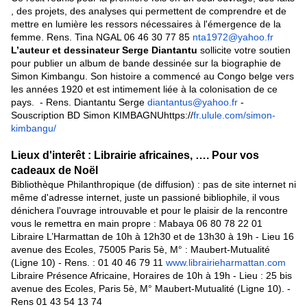
, des projets, des analyses qui permettent de comprendre et de
mettre en lumière les ressors nécessaires à l'émergence de la
femme. Rens. Tina NGAL 06 46 30 77 85
nta1972@yahoo.fr
L’auteur et dessinateur Serge Diantantu
sollicite votre soutien
pour publier un album de bande dessinée sur la biographie de
Simon Kimbangu. Son histoire a commencé au Congo belge vers
les années 1920 et est intimement liée à la colonisation de ce
pays. - Rens. Diantantu Serge
diantantus@yahoo.fr
-
Souscription BD Simon KIMBAGNUhttps://
fr.ulule.com/simon-
kimbangu/
Lieux d'interêt : Librairie africaines, …. Pour vos
cadeaux de Noël
Bibliothèque Philanthropique (de diffusion) : pas de site internet ni
même d'adresse internet, juste un passioné bibliophile, il vous
dénichera l'ouvrage introuvable et pour le plaisir de la rencontre
vous le remettra en main propre : Mabaya 06 80 78 22 01
Libraire L’Harmattan de 10h à 12h30 et de 13h30 à 19h - Lieu 16
avenue des Ecoles, 75005 Paris 5è, M° : Maubert-Mutualité
(Ligne 10) - Rens. : 01 40 46 79 11
www.librairieharmattan.com
Libraire Présence Africaine, Horaires de 10h à 19h - Lieu : 25 bis
avenue des Ecoles, Paris 5è, M° Maubert-Mutualité (Ligne 10). -
Rens 01 43 54 13 74