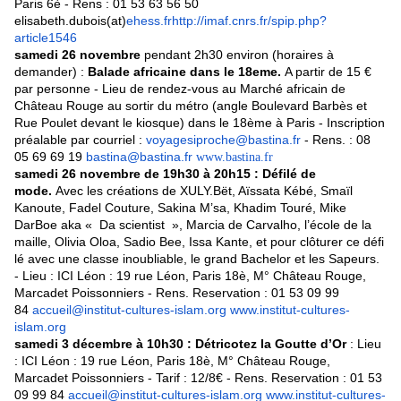
Paris 6è - Rens : 01 53 63 56 50
elisabeth.dubois(at)
ehess.fr
http://imaf.cnrs.fr/spip.php?
article1546
samedi 26 novembre
pendant 2h30 environ (horaires à
demander) :
Balade africaine dans le 18eme.
A partir de 15 €
par personne - Lieu de rendez-vous au Marché africain de
Château Rouge au sortir du métro (angle Boulevard Barbès et
Rue Poulet devant le kiosque) dans le 18ème à Paris - Inscription
préalable par courriel :
voyagesiproche@bastina.fr
- Rens. : 08
05 69 69 19
bastina@bastina.fr
www.bastina.fr
samedi 26 novembre de 19h30 à 20h15 : Défilé de
mode.
Avec les créations de XULY.Bët, Aïssata Kébé, Smaïl
Kanoute, Fadel Couture, Sakina M’sa, Khadim Touré, Mike
DarBoe aka « Da scientist », Marcia de Carvalho, l’école de la
maille, Olivia Oloa, Sadio Bee, Issa Kante, et pour clôturer ce défi
lé avec une classe inoubliable, le grand Bachelor et les Sapeurs.
- Lieu : ICI Léon : 19 rue Léon, Paris 18è, M° Château Rouge,
Marcadet Poissonniers - Rens. Reservation : 01 53 09 99
84
accueil@institut-cultures-islam.org
www.institut-cultures-
islam.org
samedi 3 décembre à 10h30 : Détricotez la Goutte d’Or
: Lieu
: ICI Léon : 19 rue Léon, Paris 18è, M° Château Rouge,
Marcadet Poissonniers - Tarif : 12/8€ - Rens. Reservation : 01 53
09 99 84
accueil@institut-cultures-islam.org
www.institut-cultures-