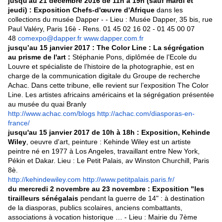
jusqu'au 21 décembre 2016 de 11h à 19h (sauf mardi et
jeudi) : Exposition Chefs-d'œuvre d'Afrique
dans les
collections du musée Dapper - - Lieu : Musée Dapper, 35 bis, rue
Paul Valéry, Paris 16è - Rens. 01 45 02 16 02 - 01 45 00 07
48
comexpo@dapper.fr
www.dapper.com.fr
jusqu’au 15 janvier 2017 : The Color Line : La ségrégation
au prisme de l'art :
Stéphanie Pons, diplômée de l’Ecole du
Louvre et spécialiste de l’histoire de la photographie, est en
charge de la communication digitale du Groupe de recherche
Achac. Dans cette tribune, elle revient sur l’exposition The Color
Line. Les artistes africains américains et la ségrégation présentée
au musée du quai Branly
http://www.achac.com/blogs
http://achac.com/diasporas-en-
france/
jusqu'au 15 janvier 2017 de 10h à 18h : Exposition, Kehinde
Wiley
, oeuvre d'art, peinture : Kehinde Wiley est un artiste
peintre né en 1977 à Los Angeles, travaillant entre New York,
Pékin et Dakar. Lieu : Le Petit Palais, av Winston Churchill, Paris
8è.
http://kehindewiley.com
http://www.petitpalais.paris.fr/
du mercredi 2 novembre au 23 novembre : Exposition "les
tirailleurs sénégalais
pendant la guerre de 14" : à destination
de la diasporas, publics scolaires, anciens combattants,
associations à vocation historique … - Lieu : Mairie du 7ème