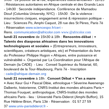
: Résistances autoritaires en Afrique centrale et des Grands Lacs
- 14h30 : Seconde indépendance. Conférence de Mamadou
Diouf (Columbia University, NYC) - 15h30 : De la violence :
insurrections civiques, engagement armé & répression politique -
Lieu : Sciences Po, Amphi Caquot, 28 rue des St Pères, Paris 7è
- Réservation
www.sciencespo.fr/ceri
-
Rens.
communication@africolor.com
www.@africolor.com
lundi 21 novembre
de 15h30 à 18h :
Rencontre-débat : «
Talents des diasporas africaines dans les innovations
technologiques et sociales
» (Entrepreneurs, innovateurs,
scientifiques, créateurs artistiques, etc) et Présentation du livre
du Professeur Philippe Hugon « Afriques, entre puissance et
vulnérabilité ». Organisé par La Coordination pour l'Afrique de
Demain (la CADE) - Lieu : Conseil Supérieur du Notariat, 60,
boulevard de la Tour-Maubourg, Paris 7è - Inscription
:
cade@afrique-demain.org
lundi 21 novembre
à 18h :
Concert Débat « Y’en a marre
»
Avec Keur Gui • Pascal Dibie, ethnologue • Séverine Awenengo
Dalberto, historienne, CNRS-Institut des mondes africains Paris •
Thomas Fouquet, anthropologue, CNRS-Institut des mondes
africains Paris - lieu : Université Paris-Diderot (Amphi Buffon), 15
Rue Hélène-Brion, Paris 13è - Réservation : 01 57 27 59
37
www.univ-parisdiderot.fr
-