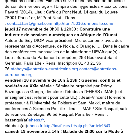
questions coloniales. Elle sera suivie d’une séance de dédicace
de son dernier ouvrage « l’Empire des hygiénistes » aux Editions
Fayard (2014). Lieu : Café du Pont Neuf, 14 quai du Louvre
75001 Paris 1er, M°Pont Neuf - Rens.
:
contact.farr@gmail.com
http://farr75016.e-monsite.com/
jeudi 17 novembre
de 9h30 à 12h30 :
Construire une
industrie de services numériques en Afrique de l’Ouest
:
Autour de Sidy DIOP, vice-président, Microeconomix avec des
représentants d’Accenture, de Nokia, d’Orange, …. Dans le cadre
des conférences mensuelles de la plateforme UE/Afrique(s) -
Lieu : Bureau du Parlement européen, 288 Boulevard Saint-
Germain, Paris 18è - Rens. Inscription 01 43 21 96
76
afahoyo@entretien-eurafricains.org
contact@entretiens-
europeens.org
vendredi 18 novembre de 10h à 13h : Guerres, conflits et
sociétés au XXIe siècle
: Séminaire organisé par Rémy
Bazenguissa Ganga, directeur d’études à l’EHESS / IMAF (cet
enseignant est référent pour cette UE) ; Jean-Vincent Holeindre,
professeur à l’Université de Poitiers et Sami Makki, maître de
conférences à Sciences Po Lille - lieu : : IMAF / Site Raspail, salle
de réunion, 2e étage, 96 bd Raspail, Paris 6è - Rens. :
bazengui(at)
ehess.fr
,
eldubois(at)
ehess.fr
http://imaf.cnrs.fr/spip.php?article1543
samedi 19 novembre à 14h : Balade de 2h30 sur la Mode à