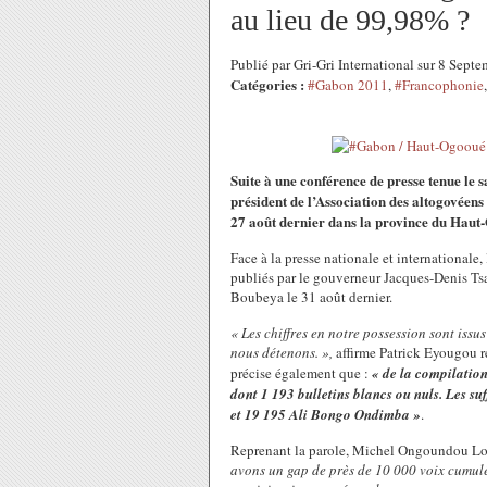
au lieu de 99,98% ?
Publié par Gri-Gri International sur 8 Sep
Catégories :
#Gabon 2011
,
#Francophonie
Suite à une conférence de presse tenue l
président de l’Association des altogovéens p
27 août dernier dans la province du Haut-
Face à la presse nationale et internationale,
publiés par le gouverneur Jacques-Denis Tsa
Boubeya le 31 août dernier.
« Les chiffres en notre possession sont iss
nous détenons. »,
affirme Patrick Eyougou re
précise également que :
« de la compilation
dont 1 193 bulletins blancs ou nuls. Les 
et 19 195 Ali Bongo Ondimba »
.
Reprenant la parole, Michel Ongoundou Lou
avons un gap de près de 10 000 voix cumulé