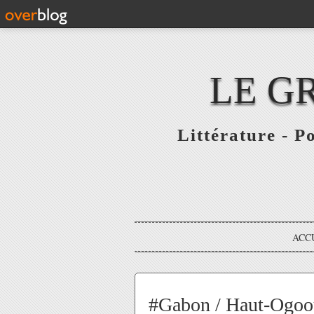
LE G
Littérature - P
ACC
#Gabon / Haut-Ogooué