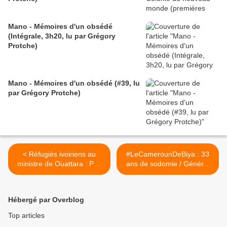
Mano - Mémoires d'un obsédé
(Intégrale, 3h20, lu par Grégory
Protche)
Mano - Mémoires d'un obsédé (#39, lu
par Grégory Protche)
< Réfugiés ivoiriens au
#LeCamerounDeBiya : 33
ministre de Ouattara : Pas
ans de sodomie / Général
de retour au pays sans
Valsero
libération de Gbagbo
(#RapFrançaisViensPrendr
(#Photos #Vidéo #Ghana)
eTaLeçon) >
Hébergé par Overblog
Top articles