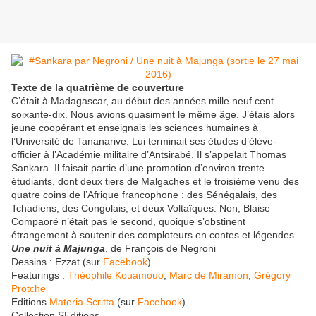
Texte de la quatrième de couverture
C’était à Madagascar, au début des années mille neuf cent
soixante-dix. Nous avions quasiment le même âge. J’étais alors
jeune coopérant et enseignais les sciences humaines à
l’Université de Tananarive. Lui terminait ses études d’élève-
officier à l’Académie militaire d’Antsirabé. Il s’appelait Thomas
Sankara. Il faisait partie d’une promotion d’environ trente
étudiants, dont deux tiers de Malgaches et le troisième venu des
quatre coins de l’Afrique francophone : des Sénégalais, des
Tchadiens, des Congolais, et deux Voltaïques. Non, Blaise
Compaoré n’était pas le second, quoique s’obstinent
étrangement à soutenir des comploteurs en contes et légendes.
Une nuit à Majunga
, de François de Negroni
Dessins : Ezzat (sur
Facebook
)
Featurings :
Théophile Kouamouo
,
Marc de Miramon
,
Grégory
Protche
Editions
Materia Scritta
(sur
Facebook
)
Collection SEditions