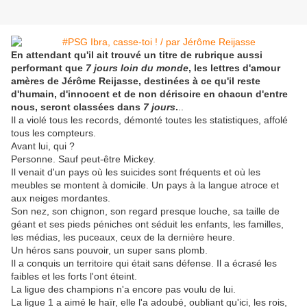
En attendant qu'il ait trouvé un titre de rubrique aussi
performant que
7 jours loin du monde
, les lettres d'amour
amères de Jérôme Reijasse, destinées à ce qu'il reste
d'humain, d'innocent et de non dérisoire en chacun d'entre
nous, seront classées dans
7 jours
.
..
Il a violé tous les records, démonté toutes les statistiques, affolé
tous les compteurs.
Avant lui, qui ?
Personne. Sauf peut-être Mickey.
Il venait d'un pays où les suicides sont fréquents et où les
meubles se montent à domicile. Un pays à la langue atroce et
aux neiges mordantes.
Son nez, son chignon, son regard presque louche, sa taille de
géant et ses pieds péniches ont séduit les enfants, les familles,
les médias, les puceaux, ceux de la dernière heure.
Un héros sans pouvoir, un super sans plomb.
Il a conquis un territoire qui était sans défense. Il a écrasé les
faibles et les forts l'ont éteint.
La ligue des champions n'a encore pas voulu de lui.
La ligue 1 a aimé le haïr, elle l'a adoubé, oubliant qu'ici, les rois,