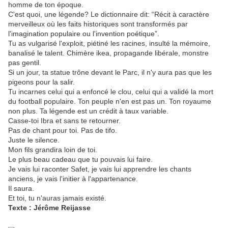
homme de ton époque.
C'est quoi, une légende? Le dictionnaire dit: “Récit à caractère
merveilleux où les faits historiques sont transformés par
l'imagination populaire ou l'invention poétique”.
Tu as vulgarisé l'exploit, piétiné les racines, insulté la mémoire,
banalisé le talent. Chimère ikea, propagande libérale, monstre
pas gentil.
Si un jour, ta statue trône devant le Parc, il n'y aura pas que les
pigeons pour la salir.
Tu incarnes celui qui a enfoncé le clou, celui qui a validé la mort
du football populaire. Ton peuple n'en est pas un. Ton royaume
non plus. Ta légende est un crédit à taux variable.
Casse-toi Ibra et sans te retourner.
Pas de chant pour toi. Pas de tifo.
Juste le silence.
Mon fils grandira loin de toi.
Le plus beau cadeau que tu pouvais lui faire.
Je vais lui raconter Safet, je vais lui apprendre les chants
anciens, je vais l'initier à l'appartenance.
Il saura.
Et toi, tu n'auras jamais existé.
Texte : Jérôme Reijasse