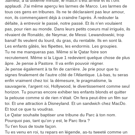
Samedi, à la dixième minute, le match s'est arrêté et ils t'ont
applaudi. J'ai même aperçu les larmes de Marco. Les larmes de
tous ces gens en tribunes. Ils ne te déclaraient pas leur amour,
non, ils commençaient déjà à craindre l'après. À redouter la
défaite, à entrevoir le passé, notre passé. Et ils n'en voulaient
pas, pour rien au monde. Dans leurs petits coeurs mal irrigués, ils
rêvaient de Ronaldo, de Neymar, de Messi. Lewandowski, trop
banal! Ils veulent du lourd, du gras, du rentable. Ils en sont là.
Les enfants gâtés, les flipettes, les endormis. Les groupies.
Tu ne me manqueras pas. Même si le Qatar foire son
recrutement. Même si la Ligue 1 redevient quelque chose de plus
âpre. Je pense à Pastore. Il va enfin pouvoir régner.
Je pense également à ta fin de carrière. Je prie pour que tu
signes finalement de l'autre côté de l'Atlantique. Là-bas, tu seras
enfin vraiment chez toi: la démesure, le pragmatisme, la
sauvagerie, l'argent roi, Hollywood, le divertissement comme seul
horizon. Tu pourras encore exhiber tes enfants blonds et quitter
la pelouse comme si de rien n'était. On fera peut-être un film sur
toi. Et une attraction à Disneyland. Et un sandwich chez MacDo.
Et tout ce que tu voudras.
Le Qatar souhaite baptiser une tribune du Parc à ton nom.
Pourquoi pas, tant qu'on y est, le Parc Ibra ?
Tu t'en fous de toute façon.
Tu es venu en roi, tu repars en légende, as-tu tweeté comme un