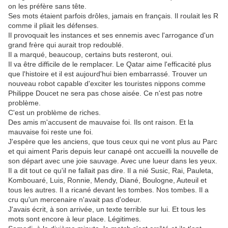
on les préfère sans tête.
Ses mots étaient parfois drôles, jamais en français. Il roulait les R
comme il pliait les défenses.
Il provoquait les instances et ses ennemis avec l'arrogance d'un
grand frère qui aurait trop redoublé.
Il a marqué, beaucoup, certains buts resteront, oui.
Il va être difficile de le remplacer. Le Qatar aime l'efficacité plus
que l'histoire et il est aujourd'hui bien embarrassé. Trouver un
nouveau robot capable d'exciter les touristes nippons comme
Philippe Doucet ne sera pas chose aisée. Ce n'est pas notre
problème.
C'est un problème de riches.
Des amis m'accusent de mauvaise foi. Ils ont raison. Et la
mauvaise foi reste une foi.
J'espère que les anciens, que tous ceux qui ne vont plus au Parc
et qui aiment Paris depuis leur canapé ont accueilli la nouvelle de
son départ avec une joie sauvage. Avec une lueur dans les yeux.
Il a dit tout ce qu'il ne fallait pas dire. Il a nié Susic, Rai, Pauleta,
Kombouaré, Luis, Ronnie, Mendy, Diané, Boulogne, Auteuil et
tous les autres. Il a ricané devant les tombes. Nos tombes. Il a
cru qu'un mercenaire n'avait pas d'odeur.
J'avais écrit, à son arrivée, un texte terrible sur lui. Et tous les
mots sont encore à leur place. Légitimes.