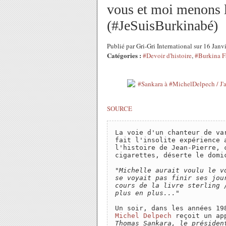
vous et moi menons 
(#JeSuisBurkinabé)
Publié par Gri-Gri International sur 16 Jan
Catégories :
#Devoir d'histoire
,
#Burkina F
SOURCE
La voie d'un chanteur de va
fait l'insolite expérience 
l'histoire de Jean-Pierre, 
cigarettes, déserte le domic
"Michelle aurait voulu le v
se voyait pas finir ses jou
cours de la livre sterling 
plus en plus..."
Michel Delpech
 reçoit un ap
Thomas Sankara, le présiden