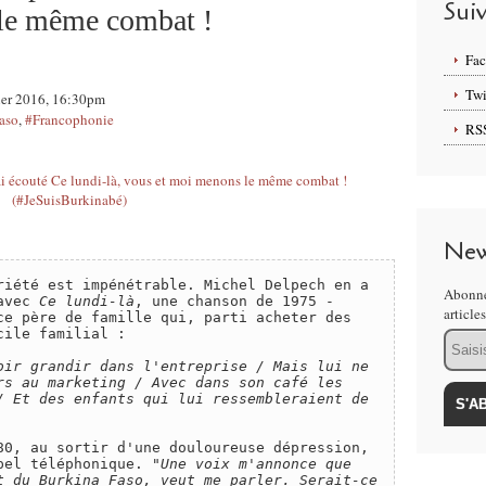
Sui
le même combat !
Fa
Twi
vier 2016, 16:30pm
aso
,
#Francophonie
RS
New
riété est impénétrable. Michel Delpech en a 
Abonne
avec 
Ce lundi-là
, une chanson de 1975 - 
article
ce père de famille qui, parti acheter des 
ile familial : 

Email
oir grandir dans l'entreprise / Mais lui ne 
rs au marketing / Avec dans son café les 
/ Et des enfants qui lui ressembleraient de 
Un soir, dans les années 1980, au sortir d'une douloureuse dépression, 
pel téléphonique. 
"Une voix m'annonce que 
t du Burkina Faso, veut me parler. Serait-ce 