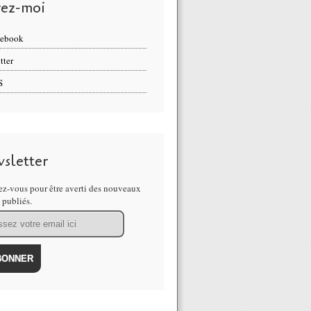
vez-moi
cebook
tter
S
sletter
z-vous pour être averti des nouveaux
s publiés.