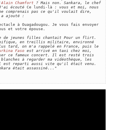
'
Alain Chamfort
 ? Mais non. Sankara, le chef 
J'ai écouté 
Ce lundi-là
 : vous et moi, nous 
ne comprenais pas ce qu'il voulait dire, 
 a ajouté : 
ectacle à Ouagadougou. Je vous fais envoyer 
us et votre épouse.

e de jeunes filles chantait Pour un flirt. 
nifique, en treillis militaire, environné 
lus tard, on m'a rappelé en France, puis le 
urkina Faso
 est arrivé en taxi chez moi, 
ser ce fameux concert. Il est resté trois 
 blanches à regarder ma vidéothèque, les 
l est reparti aussi vite qu'il était venu. 
nkara était assassiné..."