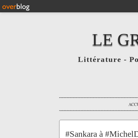
LE G
Littérature - P
ACC
#Sankara à #MichelDe