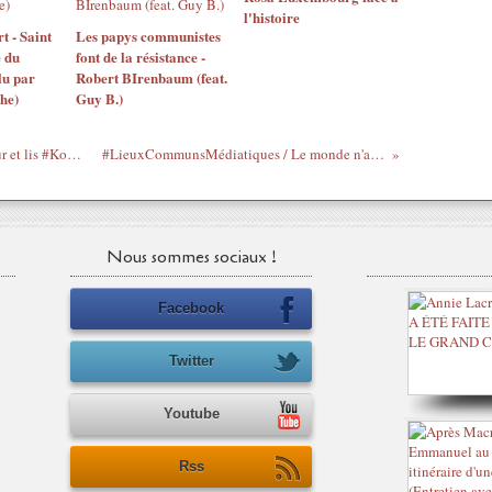
l'histoire
t - Saint
Les papys communistes
 du
font de la résistance -
lu par
Robert BIrenbaum (feat.
he)
Guy B.)
Fais comme #EdwyPlénel, écoute #Gradur et lis #Kouamouo sur #Ouattara à quelques jours du procès #Gbagbo
#LieuxCommunsMédiatiques / Le monde n'aide pas l'Afrique, l'Afrique aide le monde (#vidéo)
Nous sommes sociaux !
Facebook
Twitter
Youtube
Rss