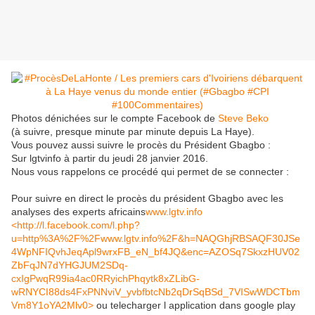
Photos dénichées sur le compte Facebook de
Steve Beko
(à suivre, presque minute par minute depuis La Haye).
Vous pouvez aussi suivre le procès du Président Gbagbo :
Sur lgtvinfo à partir du jeudi 28 janvier 2016.
Nous vous rappelons ce procédé qui permet de se connecter :
Pour suivre en direct le procès du président Gbagbo avec les
analyses des experts africains
www.lgtv.info
<http://l.facebook.com/l.php?
u=http%3A%2F%2Fwww.lgtv.info%2F&h=NAQGhjRBSAQF30JSe
4WpNFIQvhJeqApl9wrxFB_eN_bf4JQ&enc=AZOSq7SkxzHUV02
ZbFqJN7dYHGJUM2SDq-
cxIgPwqR99ia4ac0RRyichPhqytk8xZLibG-
wRNYCI88ds4FxPNNviV_yvbfbtcNb2qDrSqBSd_7VISwWDCTbm
Vm8Y1oYA2Mlv0>
ou telecharger l application dans google play