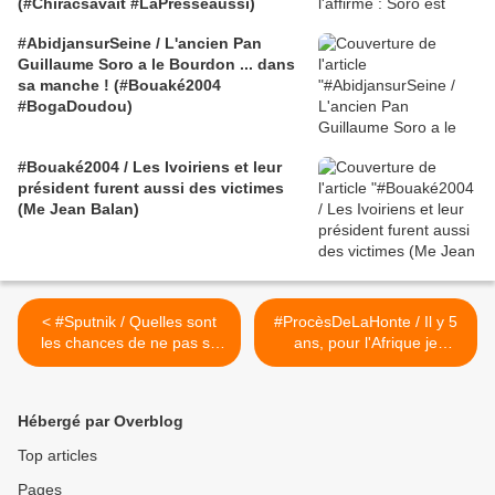
(#Chiracsavait #LaPresseaussi)
#AbidjansurSeine / L'ancien Pan
Guillaume Soro a le Bourdon ... dans
sa manche ! (#Bouaké2004
#BogaDoudou)
#Bouaké2004 / Les Ivoiriens et leur
président furent aussi des victimes
(Me Jean Balan)
< #Sputnik / Quelles sont
#ProcèsDeLaHonte / Il y 5
les chances de ne pas se
ans, pour l'Afrique je
retrouver à la CPI pour un
soutenais #Gbagbo, par
pays afro indépendant ?
Malick Noël Seck (#CPI
(#Gbagbo #BléGoudé
#Sénégal) >
Hébergé par Overblog
#NakoutyLuyet) (1/2)
Top articles
Pages