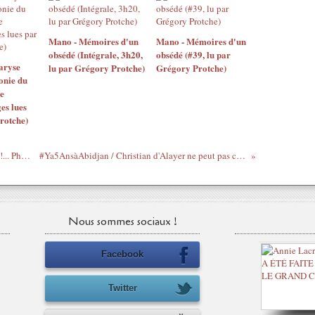
Mano - Mémoires d'un
Mano - Mémoires d'un
obsédé (Intégrale, 3h20,
obsédé (#39, lu par
aryse
lu par Grégory Protche)
Grégory Protche)
onie du
e
es lues
rotche)
#Ya5AnsàAbidjan / Elkabach... Ferme-la !... Physiquement ! (#ProcèsGbagbo #CPI #DevoirDhistoire)
#Ya5AnsàAbidjan / Christian d'Alayer ne peut pas condamner Gbagbo (#DevoirDhistoire #CPI #ProcèsGbagbo)
Nous sommes sociaux !
Facebook
Twitter