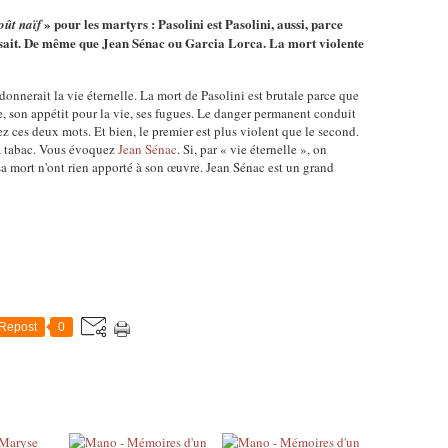
» pour les martyrs : Pasolini est Pasolini, aussi, parce
ût naïf
on sait. De même que Jean Sénac ou Garcia Lorca. La mort violente
donnerait la vie éternelle. La mort de Pasolini est brutale parce que
ie, son appétit pour la vie, ses fugues. Le danger permanent conduit
ez ces deux mots. Et bien, le premier est plus violent que le second.
à tabac. Vous évoquez
Jean Sénac
. Si, par « vie éternelle », on
 sa mort n'ont rien apporté à son œuvre. Jean Sénac est un grand
Repost
0