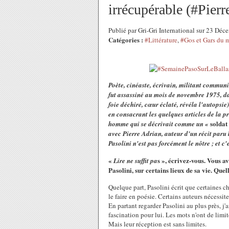
irrécupérable (#Pier
Publié par Gri-Gri International sur 23 Dé
Catégories :
#Littérature
,
#Gos et Gars du
Poète, cinéaste, écrivain, militant communis
fut assassiné au mois de novembre 1975, dan
foie déchiré, cœur éclaté, révéla l'autops
en consacrant les quelques articles de la pr
soldat 
homme qui se décrivait comme un «
avec Pierre Adrian, auteur d'un récit paru 
Pasolini n'est pas forcément le nôtre ; et c'
«
s », écrivez-vous. Vous a
Lire ne suffit pa
Pasolini, sur certains lieux de sa vie. Quell
Quelque part, Pasolini écrit que certaines ch
le faire en poésie. Certains auteurs nécessiten
En partant regarder Pasolini au plus près, j
fascination pour lui. Les mots n'ont de limite
Mais leur réception est sans limites.