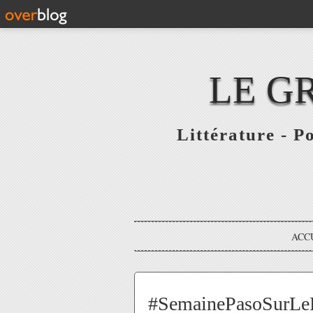
LE G
Littérature - P
ACC
#SemainePasoSurLeBal