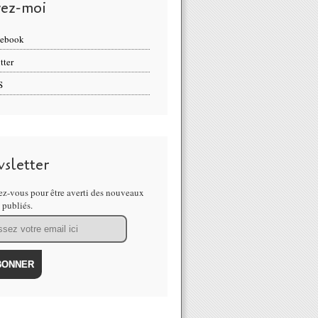
vez-moi
cebook
tter
S
sletter
z-vous pour être averti des nouveaux
s publiés.