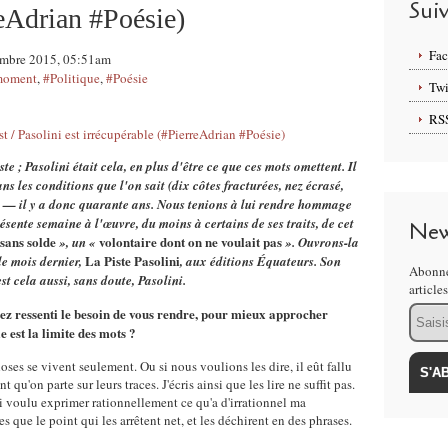
Sui
reAdrian #Poésie)
Fa
cembre 2015, 05:51am
 moment
,
#Politique
,
#Poésie
Twi
RS
te ; Pasolini était cela, en plus d'être ce que ces mots omettent. Il
s les conditions que l'on sait (dix côtes fracturées, nez écrasé,
ie) — il y a donc quarante ans. Nous tenions à lui rendre hommage
ésente semaine à l'œuvre, du moins à certains de ses traits, de cet
New
sans solde
volontaire dont on ne voulait pas
», un «
». Ouvrons-la
La Piste Pasolini
le mois dernier,
, aux éditions Équateurs. Son
Abonne
est cela aussi, sans doute, Pasolini.
article
Email
vez ressenti le besoin de vous rendre, pour mieux approcher
e est la limite des mots ?
oses se vivent seulement. Ou si nous voulions les dire, il eût fallu
t qu'on parte sur leurs traces. J'écris ainsi que les lire ne suffit pas.
'ai voulu exprimer rationnellement ce qu'a d'irrationnel ma
s que le point qui les arrêtent net, et les déchirent en des phrases.