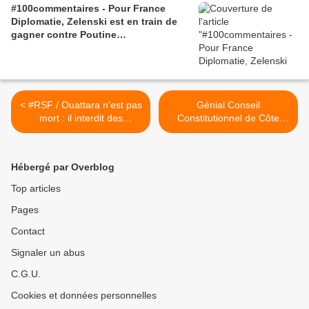
#100commentaires - Pour France
Diplomatie, Zelenski est en train de
gagner contre Poutine…
< #RSF / Ouattara n'est pas
Génial Conseil
mort : il interdit des
Constitutionnel de Côte
journaux ! (#LNC #CNP)
d’Ivoire ! / par le Dr Ahoua
Don Mello >
Hébergé par Overblog
Top articles
Pages
Contact
Signaler un abus
C.G.U.
Cookies et données personnelles