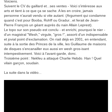
Voiciens.
Suivent le CV du gaillard et...ses ventes - Voici s'intéresse aux
arts et tient à ce que ça se sache. A les en croire, jamais
personne n'aurait vendu si vite autant. (Argument qui condamne
quand c'est pour Booba, Rohff ou Gradur...et ferait de Jean-
Pierre François un géant auprès du nain Allain Leprest).
Le topo sur son pseudo est conclu - et enrichi, pourquoi le nier -
d'un magistral "Wesh," virgule, "gros !", assorti d'un indispensable
et jovial point d'exclamation. On riait déjà en 2001, en entendant,
suite à la sortie des Princes de la ville, les Guillaume de maisons
de disques s'encanailler eux aussi en wesh gros-isant
intempestivement. Voici à l'avant-garde, donc.
Troisième point : Nekfeu a attaqué Charlie Hebdo. Han ! Quel
vilain garçon, soudain.
La suite dans la vidéo...