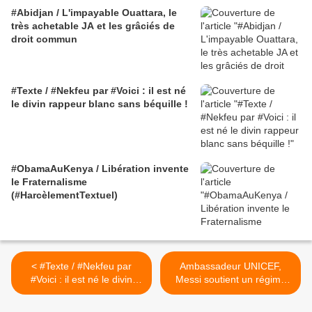
#Abidjan / L'impayable Ouattara, le
très achetable JA et les grâciés de
droit commun
#Texte / #Nekfeu par #Voici : il est né
le divin rappeur blanc sans béquille !
#ObamaAuKenya / Libération invente
le Fraternalisme
(#HarcèlementTextuel)
< #Texte / #Nekfeu par
Ambassadeur UNICEF,
#Voici : il est né le divin
Messi soutient un régime
rappeur blanc sans béquille
kleptocratique qui refuse
!
d'enquêter sur les