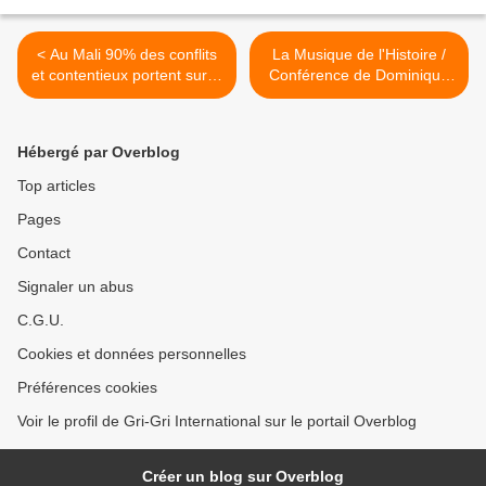
< Au Mali 90% des conflits
La Musique de l'Histoire /
et contentieux portent sur la
Conférence de Dominique
terre / Mohamed Ali Bathily,
Pagani >
ministre de la Justice
Hébergé par Overblog
Top articles
Pages
Contact
Signaler un abus
C.G.U.
Cookies et données personnelles
Préférences cookies
Voir le profil de Gri-Gri International sur le portail Overblog
Créer un blog sur Overblog