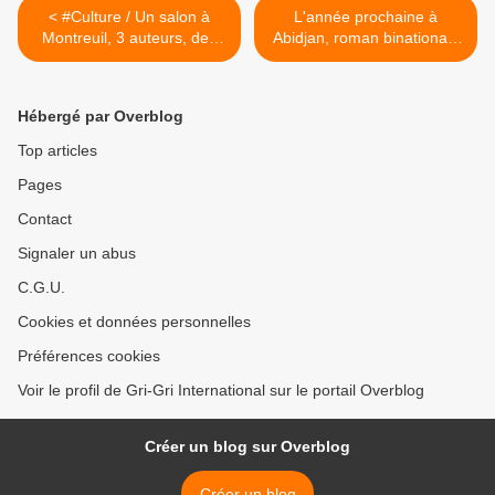
< #Culture / Un salon à
L'année prochaine à
Montreuil, 3 auteurs, des
Abidjan, roman binational /
premières phrases
Patrice Broyer lu par
Grégory Protche (#Gbagbo
#Ouattara #Sarkozy) >
Hébergé par Overblog
Top articles
Pages
Contact
Signaler un abus
C.G.U.
Cookies et données personnelles
Préférences cookies
Voir le profil de Gri-Gri International sur le portail Overblog
Créer un blog sur Overblog
Créer un blog