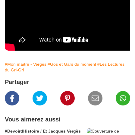
#Mon maître - Vergès
#Gos et Gars du moment
#Les Lectures
du Gri-Gri
Partager
Vous aimerez aussi
#DevoirdHistoire / Et Jacques Vergès