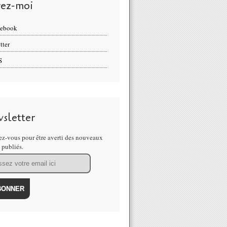
vez-moi
cebook
tter
S
sletter
z-vous pour être averti des nouveaux
s publiés.