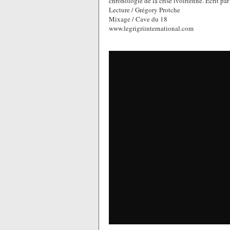
chronologie de la crise ivoirienne. Ecrit pa
Lecture / Grégory Protche
Mixage / Cave du 18
www.legrigriinternational.com