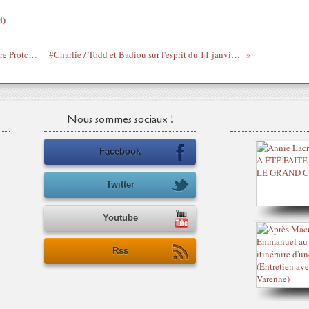
i)
Jacques Vergès by Roland Dumas / Lecture Protche (#TrailerFilmVergès)
#Charlie / Todd et Badiou sur l'esprit du 11 janvier (#Débat #Mediapart)
Nous sommes sociaux !
Facebook
Twitter
Youtube
Rss