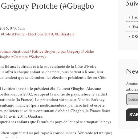
Sui
r Grégory Protche (#Gbagbo
Fa
Twi
n 2015, 07:05am
,
#Côte d'Ivoire - Élections 2010
,
#Littérature
RS
nt lié aux Ivoiriens et à la souveraineté de la Côte d'Ivoire.
New
r offrir à chaque enfant sa chambre, puis partent à Rome, leur
 attendent que se déroulent les élections présidentielles en Côte
Abonne
 ivoirien investit le président élu, Laurent Gbagbo. Alassane
article
ebelles, depuis 2002, occupent la moitié du pays, refuse le verdict
Email
ationale (la France). Le prétendant vainqueur, Nicolas Sarkozy
embargo financier (puis médicamenteux, par ricochet) et espère
s, policiers et soldats continuant d'obéir à Gbagbo, la France finira
 le 11 avril 2011, Ouattara.
iquer à ses enfants que l'armée du pays de leur père attaquait le pays
tidien significatif au politique à conséquences. Véritable (et unique)