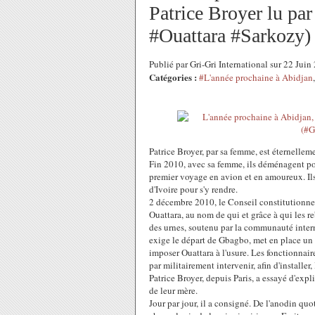
Patrice Broyer lu pa
#Ouattara #Sarkozy)
Publié par Gri-Gri International sur 22 Jui
Catégories :
#L'année prochaine à Abidjan
Patrice Broyer, par sa femme, est éternelleme
Fin 2010, avec sa femme, ils déménagent pou
premier voyage en avion et en amoureux. Ils
d'Ivoire pour s'y rendre.
2 décembre 2010, le Conseil constitutionnel
Ouattara, au nom de qui et grâce à qui les r
des urnes, soutenu par la communauté intern
exige le départ de Gbagbo, met en place un 
imposer Ouattara à l'usure. Les fonctionnaire
par militairement intervenir, afin d'installer,
Patrice Broyer, depuis Paris, a essayé d'expl
de leur mère.
Jour par jour, il a consigné. De l'anodin quo