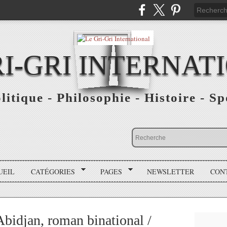
RI-GRI INTERNAT
olitique - Philosophie - Histoire - S
UEIL
CATÉGORIES
PAGES
NEWSLETTER
CON
Abidjan, roman binational /