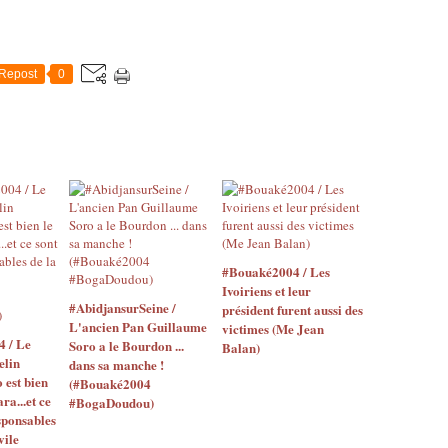
Repost
0
#Bouaké2004 / Les
Ivoiriens et leur
#AbidjansurSeine /
président furent aussi des
L'ancien Pan Guillaume
victimes (Me Jean
4 / Le
Soro a le Bourdon ...
Balan)
elin
dans sa manche !
o est bien
(#Bouaké2004
ara...et ce
#BogaDoudou)
sponsables
vile