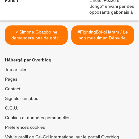
Paris !
< Simone Gbagbo ne
#FightingBokoHaram / Le
demandera pas de grâce
bon musulman Déby-de-
présidentielle / Me Habiba
Boisson dénonce les faux
Toué
musulmans de Boko Haram
(#Euronews) >
Hébergé par Overblog
Top articles
Pages
Contact
Signaler un abus
C.G.U.
Cookies et données personnelles
Préférences cookies
Voir le profil de Gri-Gri International sur le portail Overblog