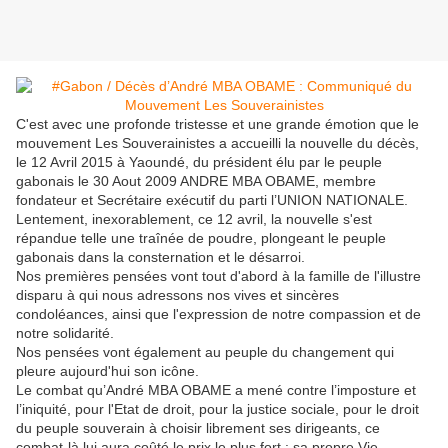
C'est avec une profonde tristesse et une grande émotion que le
mouvement Les Souverainistes a accueilli la nouvelle du décès,
le 12 Avril 2015 à Yaoundé, du président élu par le peuple
gabonais le 30 Aout 2009 ANDRE MBA OBAME, membre
fondateur et Secrétaire exécutif du parti l’UNION NATIONALE.
Lentement, inexorablement, ce 12 avril, la nouvelle s'est
répandue telle une traînée de poudre, plongeant le peuple
gabonais dans la consternation et le désarroi.
Nos premières pensées vont tout d'abord à la famille de l'illustre
disparu à qui nous adressons nos vives et sincères
condoléances, ainsi que l'expression de notre compassion et de
notre solidarité.
Nos pensées vont également au peuple du changement qui
pleure aujourd'hui son icône.
Le combat qu’André MBA OBAME a mené contre l’imposture et
l’iniquité, pour l'Etat de droit, pour la justice sociale, pour le droit
du peuple souverain à choisir librement ses dirigeants, ce
combat-là lui aura coûté le prix le plus fort : sa propre Vie.