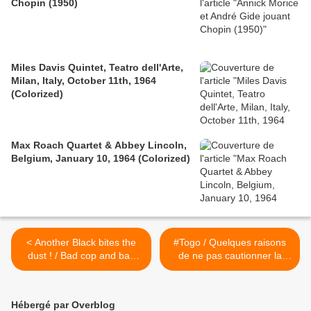
Chopin (1950)
Miles Davis Quintet, Teatro dell'Arte,
Milan, Italy, October 11th, 1964
(Colorized)
Max Roach Quartet & Abbey Lincoln,
Belgium, January 10, 1964 (Colorized)
< Another Black bites the
#Togo / Quelques raisons
dust ! / Bad cop and bad
de ne pas cautionner la
cop, la police sous Obama
farce présidentielle (Alberto
Olympio Parti des Togolais)
>
Hébergé par Overblog