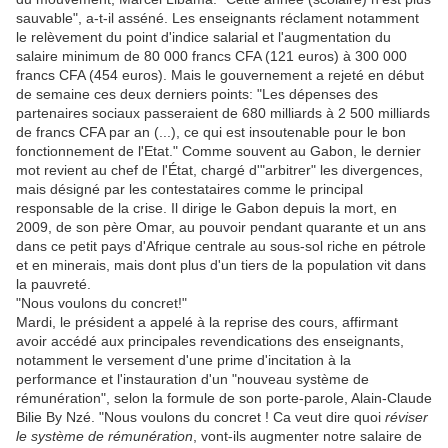
sauvable", a-t-il asséné. Les enseignants réclament notamment
le relèvement du point d'indice salarial et l'augmentation du
salaire minimum de 80 000 francs CFA (121 euros) à 300 000
francs CFA (454 euros). Mais le gouvernement a rejeté en début
de semaine ces deux derniers points: "Les dépenses des
partenaires sociaux passeraient de 680 milliards à 2 500 milliards
de francs CFA par an (...), ce qui est insoutenable pour le bon
fonctionnement de l'Etat." Comme souvent au Gabon, le dernier
mot revient au chef de l'État, chargé d'"arbitrer" les divergences,
mais désigné par les contestataires comme le principal
responsable de la crise. Il dirige le Gabon depuis la mort, en
2009, de son père Omar, au pouvoir pendant quarante et un ans
dans ce petit pays d'Afrique centrale au sous-sol riche en pétrole
et en minerais, mais dont plus d'un tiers de la population vit dans
la pauvreté.
"Nous voulons du concret!"
Mardi, le président a appelé à la reprise des cours, affirmant
avoir accédé aux principales revendications des enseignants,
notamment le versement d'une prime d'incitation à la
performance et l'instauration d'un "nouveau système de
rémunération", selon la formule de son porte-parole, Alain-Claude
Bilie By Nzé. "Nous voulons du concret ! Ca veut dire quoi
réviser
le système de rémunération
, vont-ils augmenter notre salaire de