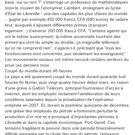
base, oui ou non ?" s'interroge un professeur de mathématiques
sous le couvert de l'anonymat. Lambert, enseignant au lycée
d'Etat de Libreville - une des capitales les plus chères du monde
-, gagne par exemple 450 000 francs CFA (680 euros) de salaire
brut, auxquels s'ajoutent différentes primes (transport,
logement...) d'environ 200 000 francs CFA. "Certains agents qui
ont le même avancement, la même ancienneté touchent des
primes qui vont du simple au double, ça magouille tellement
qu'on ne comprend rien", s'agace-t-il, précisant que "tous les
fonctionnaires sont concernés, pas seulement les enseignants".
Les mouvements sociaux ont même secoué certains secteurs du
privé ces derniers mois.
Coupé du monde durant 48 heures
Le pays a été quasiment coupé du monde durant quarante-huit
heures fin février, puis vingt-quatre heures début mars, en raison
d'une grève à Gabon Télécom, principal fournisseur d'accès à
Internet, dont les employés réclament l'amélioration de leurs
conditions salariales depuis la privatisation de l'opérateur
entamée en 2007. Et, durant la première quinzaine de décembre,
une grève des employés du pétrole a fortement perturbé la
production d'or noir et a provoqué d'importantes pénuries à
Libreville et dans la capitale économique, Port-Gentil. Ces
tensions fragilisent le pouvoir dans une période financièrement
difficile aggravée par la chute des prix du pétrole, ressource