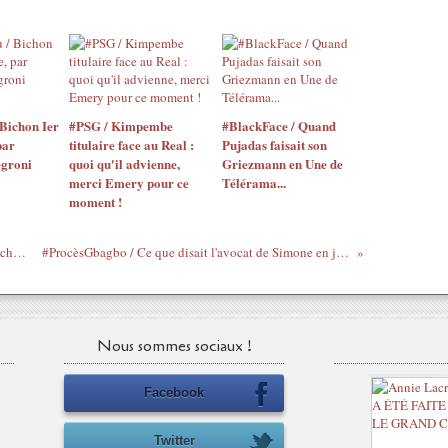
Bichon Ier
#PSG / Kimpembe
#BlackFace / Quand
par
titulaire face au Real :
Pujadas faisait son
egroni
quoi qu'il advienne,
Griezmann en Une de
merci Emery pour ce
Télérama...
moment !
#BokoHaram / De la secte à l'Etat, par Michel Galy
#ProcèsGbagbo / Ce que disait l'avocat de Simone en janvier...
Nous sommes sociaux !
Facebook
Twitter