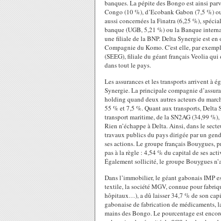
banques. La pépite des Bongo est ainsi parve
Congo (10 %), d’Ecobank Gabon (7,5 %) ou 
aussi concernées la Finatra (6,25 %), spéci
banque (UGB, 5,21 %) ou la Banque interna
une filiale de la BNP. Delta Synergie est en
Compagnie du Komo. C'est elle, par exemple,
(SEEG), filiale du géant français Veolia qui
dans tout le pays.
Les assurances et les transports arrivent à ég
Synergie. La principale compagnie d’assuran
holding quand deux autres acteurs du marché
55 % et 7,5 %. Quant aux transports, Delta S
transport maritime, de la SN2AG (34,99 %), s
Rien n’échappe à Delta. Ainsi, dans le secteu
travaux publics du pays dirigée par un gend
ses actions. Le groupe français Bouygues, 
pas à la règle : 4,54 % du capital de ses act
Également sollicité, le groupe Bouygues n’a
Dans l’immobilier, le géant gabonais IMP es
textile, la société MGV, connue pour fabriqu
hôpitaux…), a dû laisser 34,7 % de son capi
gabonaise de fabrication de médicaments, la
mains des Bongo. Le pourcentage est encore 