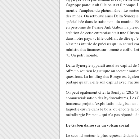
s’agrippe partout où il le peut et il pompe. 
montre l’ampleur du phénomène : Le secteur d
des mines. On retrouve ainsi Delta Synergie
spécialisée dans le traitement du manioc. 
en personne de l’usine Ank Gabon, la prési
création de cette entreprise était une illust
dans notre pays ». Elle oubliait de dire qu’el
n’est pas inutile de préciser qu’un actuel 
ministre des finances surnommé « coffre-for
%. Un petit monde.
Delta Synergie apparaît aussi au capital de
offre un soutien logistique au secteur minie
questions. La holding des Bongo est égaleme
partage quant à elle son capital avec l’act
On peut également citer la Somipar (28,5 %)
commercialisation des hydrocarbures, Les 
immense projet d’exploitation de gisement 
laquelle œuvre dans le bois, ou encore la Co
métallurgie Eramet – qui n’a pas répondu à 
Le Gabon danse sur un volcan social
Le second secteur le plus représenté dans le