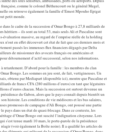
a sûreté des sites sensibles, ambassades, ports ou aéroports. Depuis
e française, comme le colonel Béthencourt ou le général Megel,
laquelle on retrouve également la famille d’Ernest Mpouho Epigat
tout petit monde.
sée dans le cadre de la succession d’Omar Bongo à 27,8 milliards de
s héritiers – ils sont au total 53, mais seuls Ali et Pascaline sont
s-évaluation massive, au regard de l’emprise réelle de la holding
 n’ont en effet découvert cet état de fait que ces derniers mois et
tement passés les immenses flux financiers dégagés par Delta
illeurs de missionner des avocats français ou américains et
pour détournement d’actif successoral, selon nos informations.
 retardement. D’abord pour la famille : les membres du clan
r Omar Bongo. Les sommes en jeu sont, de fait, vertigineuses. Un
is, obtenu par Mediapart (disponible ici), montre que Pascaline et
illiards de francs CFA (280 millions d’euros) en tant que légataires
illions d’euros chacun. Mais la succession est surtout devenue un
 présidence du Gabon, alors que le pays connaît depuis bientôt un
 son histoire. Les conditions de vie médiocres et les bas salaires,
euses promesses de campagne d’Ali Bongo, ont poussé une partie
r le pays dans un état de quasi-blocage. Dans ce contexte, les
héritage d’Omar Bongo ont suscité l’indignation citoyenne. Lors
ui s’est tenue mardi 10 mars, le porte-parole de la présidence
agir (voir également la Boîte noire). Il a qualifié les articles de
 des éléments qui relèvent de la succession d’Omar Bongo, donc