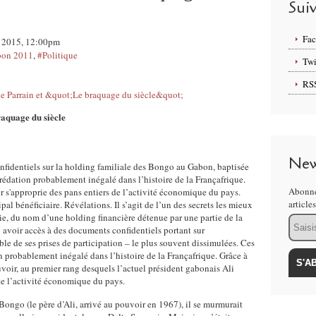
Sui
Fa
rs 2015, 12:00pm
on 2011
,
#Politique
Twi
RS
aquage du siècle
New
fidentiels sur la holding familiale des Bongo au Gabon, baptisée
rédation probablement inégalé dans l’histoire de la Françafrique.
Abonne
s'approprie des pans entiers de l’activité économique du pays.
article
pal bénéficiaire. Révélations. Il s’agit de l’un des secrets les mieux
e, du nom d’une holding financière détenue par une partie de la
Email
 avoir accès à des documents confidentiels portant sur
mble de ses prises de participation – le plus souvent dissimulées. Ces
probablement inégalé dans l’histoire de la Françafrique. Grâce à
oir, au premier rang desquels l’actuel président gabonais Ali
te l’activité économique du pays.
ongo (le père d’Ali, arrivé au pouvoir en 1967), il se murmurait