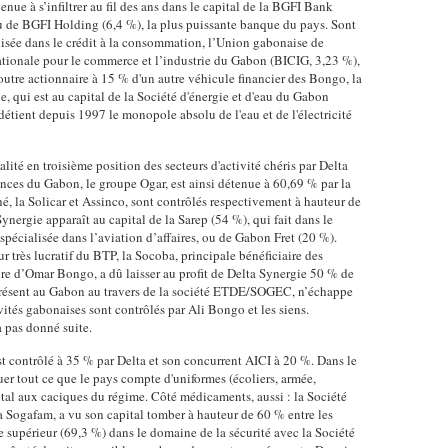
nue à s’infiltrer au fil des ans dans le capital de la BGFI Bank
de BGFI Holding (6,4 %), la plus puissante banque du pays. Sont
alisée dans le crédit à la consommation, l’Union gabonaise de
tionale pour le commerce et l’industrie du Gabon (BICIG, 3,23 %),
 outre actionnaire à 15 % d'un autre véhicule financier des Bongo, la
 qui est au capital de la Société d'énergie et d'eau du Gabon
 détient depuis 1997 le monopole absolu de l'eau et de l'électricité
alité en troisième position des secteurs d'activité chéris par Delta
ces du Gabon, le groupe Ogar, est ainsi détenue à 60,69 % par la
, la Solicar et Assinco, sont contrôlés respectivement à hauteur de
ynergie apparaît au capital de la Sarep (54 %), qui fait dans le
pécialisée dans l’aviation d’affaires, ou de Gabon Fret (20 %).
r très lucratif du BTP, la Socoba, principale bénéficiaire des
re d’Omar Bongo, a dû laisser au profit de Delta Synergie 50 % de
présent au Gabon au travers de la société ETDE/SOGEC, n’échappe
ivités gabonaises sont contrôlés par Ali Bongo et les siens.
 pas donné suite.
t contrôlé à 35 % par Delta et son concurrent AICI à 20 %. Dans le
er tout ce que le pays compte d'uniformes (écoliers, armée,
tal aux caciques du régime. Côté médicaments, aussi : la Société
 Sogafam, a vu son capital tomber à hauteur de 60 % entre les
supérieur (69,3 %) dans le domaine de la sécurité avec la Société