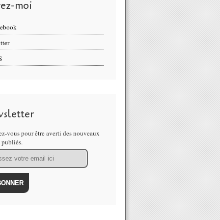
vez-moi
cebook
tter
S
sletter
z-vous pour être averti des nouveaux
s publiés.