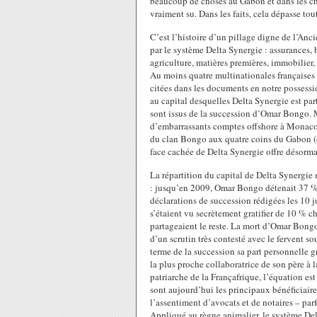
beaucoup de choses au Gabon et dans les cha
vraiment su. Dans les faits, cela dépasse tou
C’est l’histoire d’un pillage digne de l’An
par le système Delta Synergie : assurances,
agriculture, matières premières, immobilier, 
Au moins quatre multinationales françaises
citées dans les documents en notre possessi
au capital desquelles Delta Synergie est par
sont issus de la succession d’Omar Bongo. M
d’embarrassants comptes offshore à Monaco (
du clan Bongo aux quatre coins du Gabon (d
face cachée de Delta Synergie offre désorma
La répartition du capital de Delta Synergie
: jusqu’en 2009, Omar Bongo détenait 37 % d
déclarations de succession rédigées les 10 ju
s’étaient vu secrètement gratifier de 10 % c
partageaient le reste. La mort d’Omar Bongo 
d’un scrutin très contesté avec le fervent s
terme de la succession sa part personnelle 
la plus proche collaboratrice de son père à 
patriarche de la Françafrique, l’équation est
sont aujourd’hui les principaux bénéficiaire
l’assentiment d’avocats et de notaires – par
Appliqué au règne animalier, le système De