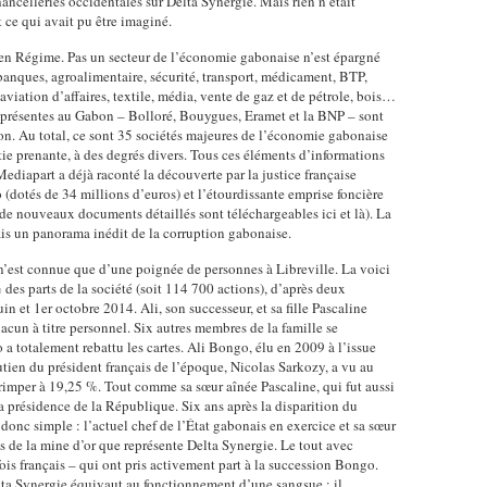
ncelleries occidentales sur Delta Synergie. Mais rien n’était
t ce qui avait pu être imaginé.
cien Régime. Pas un secteur de l’économie gabonaise n’est épargné
 banques, agroalimentaire, sécurité, transport, médicament, BTP,
aviation d’affaires, textile, média, vente de gaz et de pétrole, bois…
 présentes au Gabon – Bolloré, Bouygues, Eramet et la BNP – sont
on. Au total, ce sont 35 sociétés majeures de l’économie gabonaise
tie prenante, à des degrés divers. Tous ces éléments d’informations
ediapart a déjà raconté la découverte par la justice française
dotés de 34 millions d’euros) et l’étourdissante emprise foncière
e nouveaux documents détaillés sont téléchargeables ici et là). La
is un panorama inédit de la corruption gabonaise.
 n’est connue que d’une poignée de personnes à Libreville. La voici
es parts de la société (soit 114 700 actions), d’après deux
in et 1er octobre 2014. Ali, son successeur, et sa fille Pascaline
hacun à titre personnel. Six autres membres de la famille se
a totalement rebattu les cartes. Ali Bongo, élu en 2009 à l’issue
outien du président français de l’époque, Nicolas Sarkozy, a vu au
grimper à 19,25 %. Tout comme sa sœur aînée Pascaline, qui fut aussi
la présidence de la République. Six ans après la disparition du
 donc simple : l’actuel chef de l’État gabonais en exercice et sa sœur
s de la mine d’or que représente Delta Synergie. Le tout avec
fois français – qui ont pris activement part à la succession Bongo.
lta Synergie équivaut au fonctionnement d’une sangsue ; il