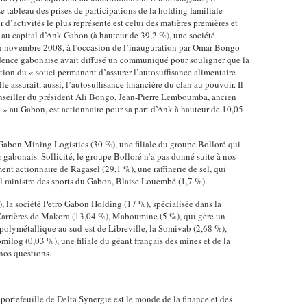
Le tableau des prises de participations de la holding familiale
’activités le plus représenté est celui des matières premières et
 au capital d’Ank Gabon (à hauteur de 39,2 %), une société
En novembre 2008, à l’occasion de l’inauguration par Omar Bongo
dence gabonaise avait diffusé un communiqué pour souligner que la
ration du « souci permanent d’assurer l’autosuffisance alimentaire
le assurait, aussi, l’autosuffisance financière du clan au pouvoir. Il
conseiller du président Ali Bongo, Jean-Pierre Lemboumba, ancien
t » au Gabon, est actionnaire pour sa part d’Ank à hauteur de 10,05
 Gabon Mining Logistics (30 %), une filiale du groupe Bolloré qui
r gabonais. Sollicité, le groupe Bolloré n’a pas donné suite à nos
nt actionnaire de Ragasel (29,1 %), une raffinerie de sel, qui
uel ministre des sports du Gabon, Blaise Louembé (1,7 %).
, la société Petro Gabon Holding (17 %), spécialisée dans la
Carrières de Makora (13,04 %), Maboumine (5 %), qui gère un
polymétallique au sud-est de Libreville, la Somivab (2,68 %),
milog (0,03 %), une filiale du géant français des mines et de la
nos questions.
 portefeuille de Delta Synergie est le monde de la finance et des