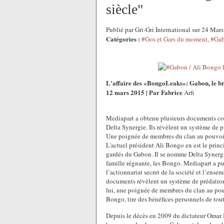
siècle"
Publié par Gri-Gri International sur 24 Ma
Catégories :
#Gos et Gars du moment
,
#Gab
L'affaire des «BongoLeaks»: Gabon, le br
12 mars 2015 | Par Fabrice
Arfi
Mediapart a obtenu plusieurs documents con
Delta Synergie. Ils révèlent un système de p
Une poignée de membres du clan au pouvoir 
L'actuel président Ali Bongo en est le princi
gardés du Gabon. Il se nomme Delta Synergi
famille régnante, les Bongo. Mediapart a pu
l’actionnariat secret de la société et l’ense
documents révèlent un système de prédation 
lui, une poignée de membres du clan au pouv
Bongo, tire des bénéfices personnels de tou
Depuis le décès en 2009 du dictateur Omar B