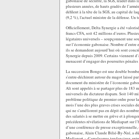
gabonaise de sécurité, la SGS, leader dans l
plusieurs années, de hauts gradés de l’armé
défilent à la tête de la SGS, au capital de 
(9,2 %), l'actuel ministre de la défense. Un 
Officiellement, Delta Synergie a été valori
francs CFA, soit 42 millions d’euros. Plusieur
légataires universels – soupçonnent une sou
sur l’économie gabonaise. Nombre d’entre eux
ils se demandent aujourd’hui où sont concrè
Synergie depuis 2009. Certains viennent d’a
menacent d’engager des poursuites pénales 
La succession Bongo est une double bombe à
s’entre-déchirent autour du magot laissé pa
document du ministère de l’économie gabona
Ali sont appelés à se partager plus de 183 m
universels du dictateur disparu. Soit 140 m
problème politique de premier ordre pour la
mois l’une des plus graves crises sociales de
qui ne s’améliorent pas en dépit des nombr
des salariés à se mettre en grève et à plonge
précédentes révélations de Mediapart sur l’
d’une conférence de presse exceptionnelle, q
gabonaise, Alain Claude Bilié-By-Nzé, a dû ré
Mediapart « d’amalgames tendancieux entre