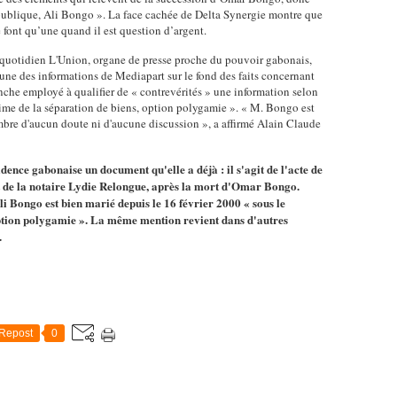
République, Ali Bongo ». La face cachée de Delta Synergie montre que
 font qu’une quand il est question d’argent.
 quotidien L'Union, organe de presse proche du pouvoir gabonais,
une des informations de Mediapart sur le fond des faits concernant
nche employé à qualifier de « contrevérités » une information selon
gime de la séparation de biens, option polygamie ». « M. Bongo est
mbre d'aucun doute ni d'aucune discussion », a affirmé Alain Claude
idence gabonaise un document qu'elle a déjà : il s'agit de l'acte de
net de la notaire Lydie Relongue, après la mort d'Omar Bongo.
Ali Bongo est bien marié depuis le 16 février 2000 « sous le
, option polygamie ». La même mention revient dans d'autres
.
Repost
0