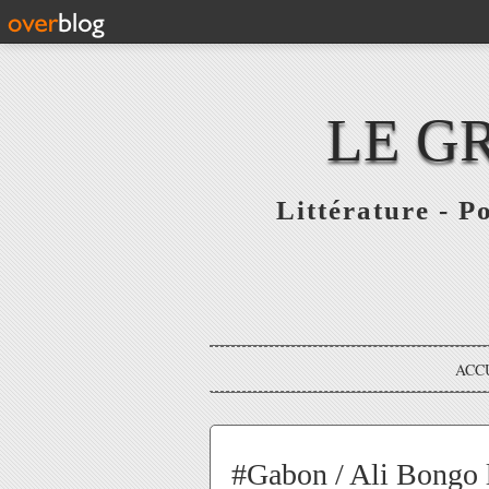
LE G
Littérature - P
ACC
#Gabon / Ali Bongo l