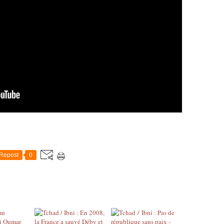
Repost
0