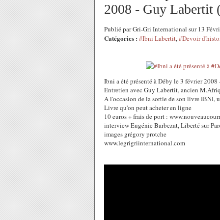
2008 - Guy Labertit 
Publié par Gri-Gri International sur 13 Fév
Catégories :
#Ibni Labertit
,
#Devoir d'histo
Ibni a été présenté à Déby le 3 février 2
Entretien avec Guy Labertit, ancien M.Afriq
A l'occasion de la sortie de son livre IBNI, 
Livre qu'on peut acheter en ligne
10 euros + frais de port : www.nouveaucourr
interview Eugénie Barbezat, Liberté sur Par
images grégory protche
www.legrigriinternational.com