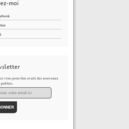
vez-moi
cebook
tter
S
sletter
z-vous pour être averti des nouveaux
s publiés.