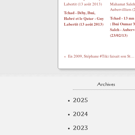
Tchad - Déby, Ibni,
Tchad - 13 mn
Habré et le Qatar - Guy
: Ibni Oumar
Labertit (13 août 2013)
Saleh - Aubervi
(23/02/13)
En 2009, Stéphane #Tiki faisait son Strip Tease sur France 3
Archives
2025
2024
2023