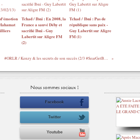
 d'émotion
Tchad / Ibni : En 2008, la
Tchad / Ibni : Pas de
 Mahamat
France a sauvé Déby et
république sans paix -
lliers
sacrifié Ibni - Guy
Guy Labertit sur Aligre
Labertit sur Aligre FM
FM (1)
(2)
#ORLR / Kenzy & les secrets de son succès (2/3 #SearGetBusy #MinistèreAmer #Cachin)
Nous sommes sociaux !
Facebook
Twitter
Youtube