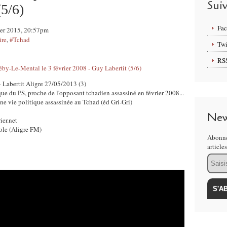
Sui
(5/6)
Fa
rier 2015, 20:57pm
ire
,
#Tchad
Twi
RS
008 - Labertit Aligre 27/05/2013 (3)
ue du PS, proche de l'opposant tchadien assassiné en février 2008...
une vie politique assassinée au Tchad (éd Gri-Gri)
New
ier.net
ole (Aligre FM)
Abonne
article
Email