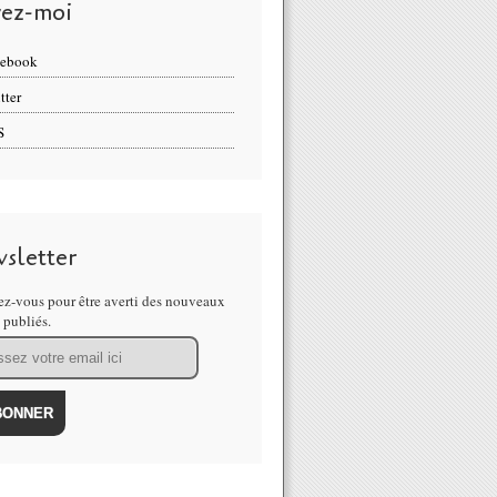
vez-moi
cebook
tter
S
sletter
z-vous pour être averti des nouveaux
s publiés.