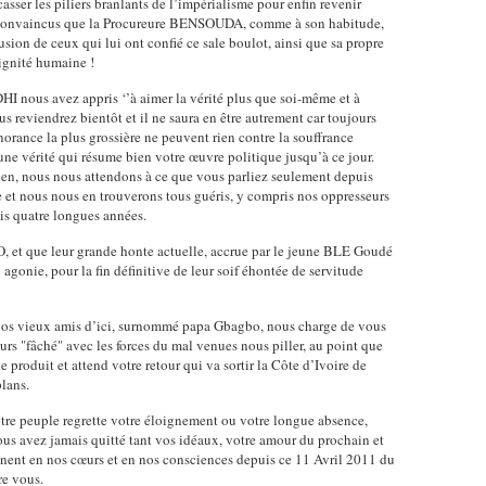
sser les piliers branlants de l’impérialisme pour enfin revenir
s convaincus que la Procureure BENSOUDA, comme à son habitude,
fusion de ceux qui lui ont confié ce sale boulot, ainsi que sa propre
dignité humaine !
ous avez appris ‘’à aimer la vérité plus que soi-même et à
ous reviendrez bientôt et il ne saura en être autrement car toujours
norance la plus grossière ne peuvent rien contre la souffrance
une vérité qui résume bien votre œuvre politique jusqu’à ce jour.
ien, nous nous attendons à ce que vous parliez seulement depuis
 et nous nous en trouverons tous guéris, y compris nos oppresseurs
is quatre longues années.
, et que leur grande honte actuelle, accrue par le jeune BLE Goudé
 agonie, pour la fin définitive de leur soif éhontée de servitude
 vos vieux amis d’ici, surnommé papa Gbagbo, nous charge de vous
ours "fâché" avec les forces du mal venues nous piller, au point que
le produit et attend votre retour qui va sortir la Côte d’Ivoire de
plans.
 votre peuple regrette votre éloignement ou votre longue absence,
us avez jamais quitté tant vos idéaux, votre amour du prochain et
nent en nos cœurs et en nos consciences depuis ce 11 Avril 2011 du
re vous.