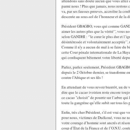
attendons sans doute aucun que vous allez ca
parmi nous ! Plus que jamais, nous reston
va, par ses fausses preuves, accroître la con
descente au sous-sol de l’honneur et de la 
Président GBAGBO, vous qui comme GANDHI n
aimer les autres plus que la vérité’’, vous n
selon GANDHI : ‘’le cœur le plus dur et l’ig
désintéressée et volontairement acceptée’’, 
Comme il n’y a aucun de mal à se faire du b
cette Cour pénale internationale de La Haye
qui confisquent bêtement votre liberté depu
Parlez, parlez seulement, Président GBAGBO
depuis le 2 Octobre dernier, se transforme en
contre l’Afrique et ses fils !
En attendant de vous revoir bientôt, un de
dire que le cacao ivoirien reste encore touj
ce cacao "choisit" de pourrir sur l’arbre qui 
toute la gangrène qu’elle subit sur tous les 
Enfin, très cher Président, s’il est vrai que
pour nous, victimes de Duékoué, vous ne no
votre courage d’homme sont ancrés et réson
coup d’Etat de la France et de l’O.N.U. cont