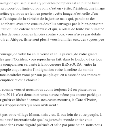
égion qui se plaisait à y jouer les pompiers est en pleine fuite
 sa propre boulimie du pouvoir, c’est en vérité, Président, une image
néfice qui nous revient en pensée : cette image, c’est celle d’un
 l’éthique, de la vérité et de la justice mais qui, paradoxe des
et combattu avec une cruauté des plus sauvages par la bien-pensante
 fait qu’une coterie ténébreuse et qui, au-delà de toute vie humaine
le feu de leurs bombes lancées contre vous, vous n’avez pas détalé
r en Afrique, ils se sont plus à vous humilier, eux, des voyous peu
urage, de votre foi en la vérité et en la justice, de votre grand
s que l’Occident vous reproche en fait, dans le fond, d’où ce jour
la comparaison suivante à la Procureure BENSOUDA : entre la
 peuple et qui suscite l’indignation voire la colère du monde
ateur-roitelet vomi par son peuple qui en a assez de ses crimes et
emptrice et est à choisir ?
nt, comme vous et nous, nous avons toujours été en phase, nous
mbre 2014, c’est demain et vous n’avez même pas encore parlé que
guérir et libérer à jamais, nos cœurs meurtris, la Côte d’Ivoire,
ses d’oppresseurs qui nous avilissent !
pas votre village Mama, mais c’est là-bas loin de votre peuple, à
unauté internationale que les justes du monde entier vous
rant dans votre dignité piétinée et salie par pure haine, nous nous