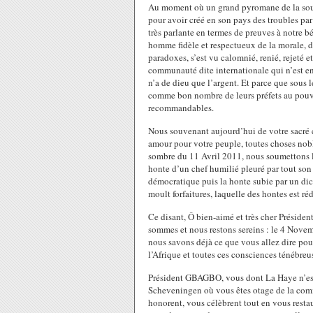
Au moment où un grand pyromane de la sous-r
pour avoir créé en son pays des troubles par
très parlante en termes de preuves à notre bé
homme fidèle et respectueux de la morale, de
paradoxes, s’est vu calomnié, renié, rejeté 
communauté dite internationale qui n’est en
n’a de dieu que l’argent. Et parce que sous 
comme bon nombre de leurs préfets au pouvoi
recommandables.
Nous souvenant aujourd’hui de votre sacré co
amour pour votre peuple, toutes choses noble
sombre du 11 Avril 2011, nous soumettons 
honte d’un chef humilié pleuré par tout son
démocratique puis la honte subie par un dict
moult forfaitures, laquelle des hontes est réd
Ce disant, Ô bien-aimé et très cher Préside
sommes et nous restons sereins : le 4 Nove
nous savons déjà ce que vous allez dire pour 
l’Afrique et toutes ces consciences ténébreu
Président GBAGBO, vous dont La Haye n’est 
Scheveningen où vous êtes otage de la comm
honorent, vous célèbrent tout en vous restau