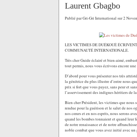
Laurent Gbagbo
Publié par Gri-Gri International sur 2 No
LES VICTIMES DE DUÉKOUÉ ÉCRIVENT
COMMUNAUTÉ INTERNATIONALE.
Très cher Guide éclairé et bien-aimé, embas
tout permis, nous vous écrivons encore une f
D’abord pour vous présenter nos très attrist
la génitrice du plus illustre d’entre nous qu
prix si fort que vous payez, sans peur et san
l’asservissement des indignes héritiers de l
Bien cher Président, les victimes que nous 
rendue pour la guérison et le salut de nos 
nos cœurs et en nos esprits, nous serons ave
quand les bombes tonnaient et quand leur feu 
de notre renaissance et de notre affranchis
noble combat que vous avez initié avec un g