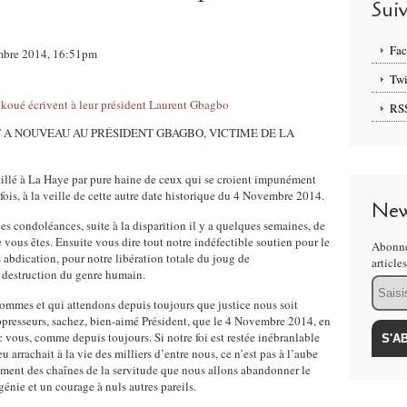
Sui
Fa
vembre 2014, 16:51pm
Twi
RS
 A NOUVEAU AU PRÉSIDENT GBAGBO, VICTIME DE LA
tillé à La Haye par pure haine de ceux qui se croient impunément
ois, à la veille de cette autre date historique du 4 Novembre 2014.
New
ées condoléances, suite à la disparition il y a quelques semaines, de
e vous êtes. Ensuite vous dire tout notre indéfectible soutien pour le
Abonne
s abdication, pour notre libération totale du joug de
article
a destruction du genre humain.
Email
sommes et qui attendons depuis toujours que justice nous soit
oppresseurs, sachez, bien-aimé Président, que le 4 Novembre 2014, en
c vous, comme depuis toujours. Si notre foi est restée inébranlable
arrachait à la vie des milliers d’entre nous, ce n’est pas à l’aube
sement des chaînes de la servitude que nous allons abandonner le
énie et un courage à nuls autres pareils.