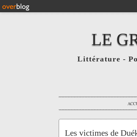
LE G
Littérature - P
ACC
Les victimes de Duék