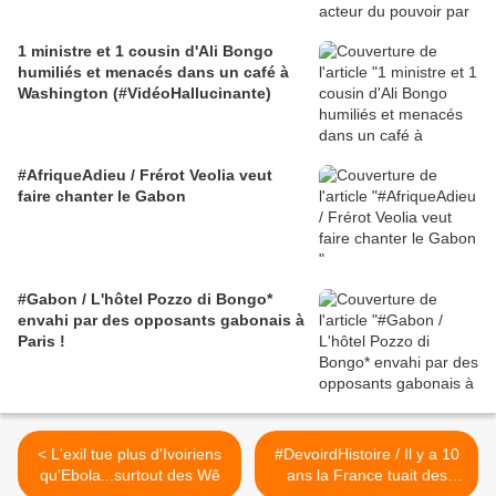
1 ministre et 1 cousin d'Ali Bongo
humiliés et menacés dans un café à
Washington (#VidéoHallucinante)
#AfriqueAdieu / Frérot Veolia veut
faire chanter le Gabon
#Gabon / L'hôtel Pozzo di Bongo*
envahi par des opposants gabonais à
Paris !
< L'exil tue plus d'Ivoiriens
#DevoirdHistoire / Il y a 10
qu'Ebola...surtout des Wê
ans la France tuait des