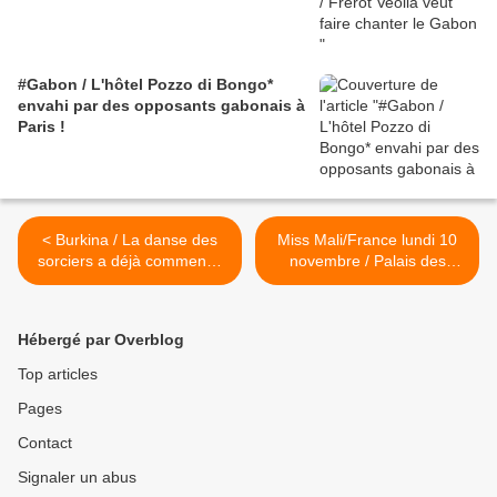
#Gabon / L'hôtel Pozzo di Bongo*
envahi par des opposants gabonais à
Paris !
< Burkina / La danse des
Miss Mali/France lundi 10
sorciers a déjà commencé
novembre / Palais des
(1/2), par Justin Koné
Congrès Issy Les
Katinan
Moulineaux >
Hébergé par Overblog
Top articles
Pages
Contact
Signaler un abus