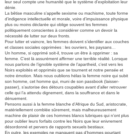
leur seul compte une humanité que le système d’exploitation leur
dénie.
La bêtise masculine s’appelle sexisme ou machisme, toute forme
d’indigence intellectuelle et morale, voire d’impuissance physique
plus ou moins déclarée qui oblige souvent les femmes
politiquement conscientes à considérer comme un devoir la
nécessité de lutter sur deux fronts.
Pour lutter et vaincre, les femmes doivent s’identifier aux couches
et classes sociales opprimées : les ouvriers, les paysans…
Un homme, si opprimé soit-il, trouve un être à opprimer : sa
femme. C’est là assurément affirmer une terrible réalité. Lorsque
nous parlons de l’ignoble système de l’apartheid, c’est vers les
Noirs exploités et opprimés que se tournent et notre pensée et
notre émotion. Mais nous oublions hélas la femme noire qui subit
son homme, cet homme qui, muni de son passbook (laisser-
passer), s’autorise des détours coupables avant d’aller retrouver
celle qui l’a attendu dignement, dans la souffrance et dans le
dénuement.
Pensons aussi à la femme blanche d’Afrique du Sud, aristocrate,
matériellement comblée sûrement, mais malheureusement
machine de plaisir de ces hommes blancs lubriques qui n’ont plus
pour oublier leurs forfaits contre les Noirs que leur enivrement
désordonné et pervers de rapports sexuels bestiaux.
En outre, les exemples ne manquent pas d’hommes pourtant