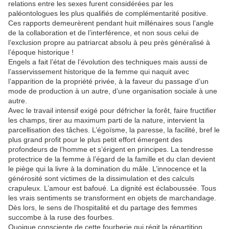
relations entre les sexes furent considérées par les
paléontologues les plus qualifiés de complémentarité positive.
Ces rapports demeurèrent pendant huit millénaires sous l’angle
de la collaboration et de l’interférence, et non sous celui de
l’exclusion propre au patriarcat absolu à peu près généralisé à
l’époque historique !
Engels a fait l’état de l’évolution des techniques mais aussi de
l’asservissement historique de la femme qui naquit avec
l’apparition de la propriété privée, à la faveur du passage d’un
mode de production à un autre, d’une organisation sociale à une
autre.
Avec le travail intensif exigé pour défricher la forêt, faire fructifier
les champs, tirer au maximum parti de la nature, intervient la
parcellisation des tâches. L’égoïsme, la paresse, la facilité, bref le
plus grand profit pour le plus petit effort émergent des
profondeurs de l’homme et s’érigent en principes. La tendresse
protectrice de la femme à l’égard de la famille et du clan devient
le piège qui la livre à la domination du mâle. L’innocence et la
générosité sont victimes de la dissimulation et des calculs
crapuleux. L’amour est bafoué. La dignité est éclaboussée. Tous
les vrais sentiments se transforment en objets de marchandage.
Dès lors, le sens de l’hospitalité et du partage des femmes
succombe à la ruse des fourbes.
Quoique consciente de cette fourberie qui régit la répartition