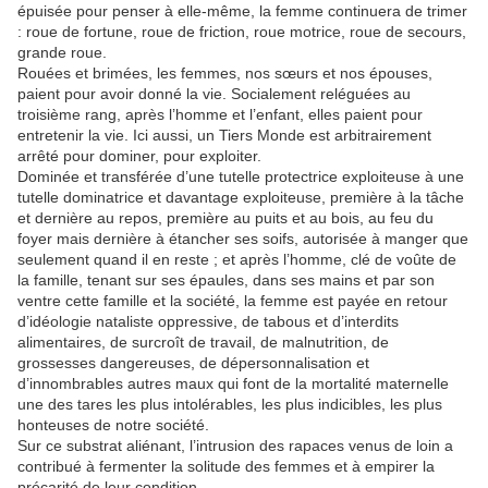
épuisée pour penser à elle-même, la femme continuera de trimer
: roue de fortune, roue de friction, roue motrice, roue de secours,
grande roue.
Rouées et brimées, les femmes, nos sœurs et nos épouses,
paient pour avoir donné la vie. Socialement reléguées au
troisième rang, après l’homme et l’enfant, elles paient pour
entretenir la vie. Ici aussi, un Tiers Monde est arbitrairement
arrêté pour dominer, pour exploiter.
Dominée et transférée d’une tutelle protectrice exploiteuse à une
tutelle dominatrice et davantage exploiteuse, première à la tâche
et dernière au repos, première au puits et au bois, au feu du
foyer mais dernière à étancher ses soifs, autorisée à manger que
seulement quand il en reste ; et après l’homme, clé de voûte de
la famille, tenant sur ses épaules, dans ses mains et par son
ventre cette famille et la société, la femme est payée en retour
d’idéologie nataliste oppressive, de tabous et d’interdits
alimentaires, de surcroît de travail, de malnutrition, de
grossesses dangereuses, de dépersonnalisation et
d’innombrables autres maux qui font de la mortalité maternelle
une des tares les plus intolérables, les plus indicibles, les plus
honteuses de notre société.
Sur ce substrat aliénant, l’intrusion des rapaces venus de loin a
contribué à fermenter la solitude des femmes et à empirer la
précarité de leur condition.