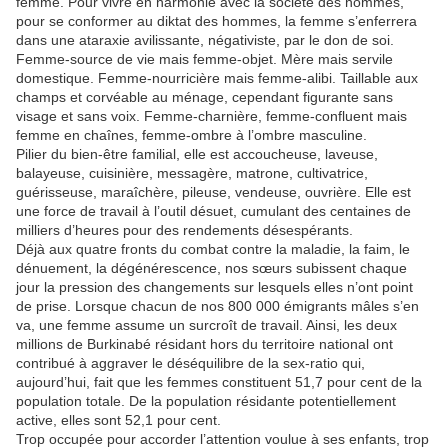
femme. Pour vivre en harmonie avec la société des hommes,
pour se conformer au diktat des hommes, la femme s’enferrera
dans une ataraxie avilissante, négativiste, par le don de soi.
Femme-source de vie mais femme-objet. Mère mais servile
domestique. Femme-nourricière mais femme-alibi. Taillable aux
champs et corvéable au ménage, cependant figurante sans
visage et sans voix. Femme-charnière, femme-confluent mais
femme en chaînes, femme-ombre à l’ombre masculine.
Pilier du bien-être familial, elle est accoucheuse, laveuse,
balayeuse, cuisinière, messagère, matrone, cultivatrice,
guérisseuse, maraîchère, pileuse, vendeuse, ouvrière. Elle est
une force de travail à l’outil désuet, cumulant des centaines de
milliers d’heures pour des rendements désespérants.
Déjà aux quatre fronts du combat contre la maladie, la faim, le
dénuement, la dégénérescence, nos sœurs subissent chaque
jour la pression des changements sur lesquels elles n’ont point
de prise. Lorsque chacun de nos 800 000 émigrants mâles s’en
va, une femme assume un surcroît de travail. Ainsi, les deux
millions de Burkinabé résidant hors du territoire national ont
contribué à aggraver le déséquilibre de la sex-ratio qui,
aujourd’hui, fait que les femmes constituent 51,7 pour cent de la
population totale. De la population résidante potentiellement
active, elles sont 52,1 pour cent.
Trop occupée pour accorder l’attention voulue à ses enfants, trop