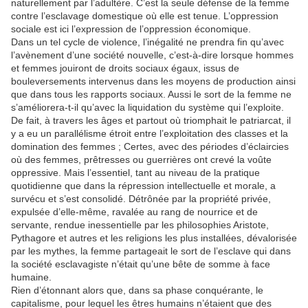
naturellement par l’adultère. C’est la seule défense de la femme
contre l’esclavage domestique où elle est tenue. L’oppression
sociale est ici l’expression de l’oppression économique.
Dans un tel cycle de violence, l’inégalité ne prendra fin qu’avec
l’avènement d’une société nouvelle, c’est-à-dire lorsque hommes
et femmes jouiront de droits sociaux égaux, issus de
bouleversements intervenus dans les moyens de production ainsi
que dans tous les rapports sociaux. Aussi le sort de la femme ne
s’améliorera-t-il qu’avec la liquidation du système qui l’exploite.
De fait, à travers les âges et partout où triomphait le patriarcat, il
y a eu un parallélisme étroit entre l’exploitation des classes et la
domination des femmes ; Certes, avec des périodes d’éclaircies
où des femmes, prêtresses ou guerrières ont crevé la voûte
oppressive. Mais l’essentiel, tant au niveau de la pratique
quotidienne que dans la répression intellectuelle et morale, a
survécu et s’est consolidé. Détrônée par la propriété privée,
expulsée d’elle-même, ravalée au rang de nourrice et de
servante, rendue inessentielle par les philosophies Aristote,
Pythagore et autres et les religions les plus installées, dévalorisée
par les mythes, la femme partageait le sort de l’esclave qui dans
la société esclavagiste n’était qu’une bête de somme à face
humaine.
Rien d’étonnant alors que, dans sa phase conquérante, le
capitalisme, pour lequel les êtres humains n’étaient que des