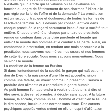
N’est-elle qu’un article qui se valorise ou se dévalorise en
fonction du degré de flétrissement de ses charmes ? N’est-elle
pas régie par la loi de l’offre et de la demande ? La prostitution
est un raccourci tragique et douloureux de toutes les formes de
l’esclavage féminin. Nous devons par conséquent voir dans
chaque prostituée le regard accusateur braqué sur la société tout
entière. Chaque proxénète, chaque partenaire de prostituée
remue un couteau dans cette plaie purulente et béante qui
enlaidit le monde des hommes et le conduit à sa perte. Aussi, en
combattant la prostitution, en tendant une main secourable à la
prostituée, nous sauvons nos mères, nos sœurs et nos femmes
de cette lèpre sociale. Nous nous sauvons nous-mêmes. Nous
sauvons le monde.
La condition de la femme au Burkina.
Si dans l’entendement de la société, le garçon qui naît est un «
don de Dieu », la naissance d’une fille est accueillie, sinon
comme une fatalité, au mieux comme un présent qui servira à
produire des aliments et à reproduire le genre humain.
Au petit homme l’on apprendra à vouloir et à obtenir, à dire et
être servi, à désirer et prendre, à décider sans appel. A la future
femme, la société, comme un seul homme et c’est bien le lieu de
le dire assène, inculque des normes sans issue. Des corsets
psychiques appelés vertus créent en elle un esprit d’aliénation