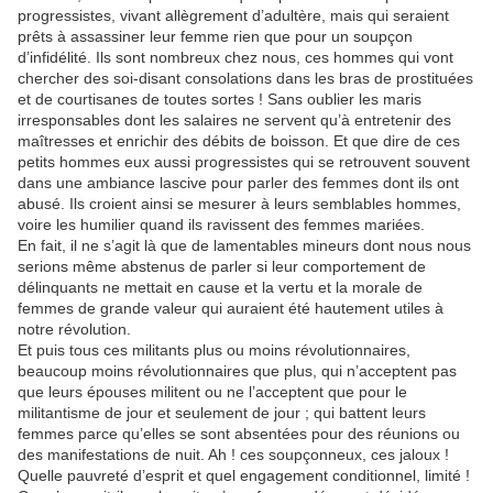
progressistes, vivant allègrement d’adultère, mais qui seraient
prêts à assassiner leur femme rien que pour un soupçon
d’infidélité. Ils sont nombreux chez nous, ces hommes qui vont
chercher des soi-disant consolations dans les bras de prostituées
et de courtisanes de toutes sortes ! Sans oublier les maris
irresponsables dont les salaires ne servent qu’à entretenir des
maîtresses et enrichir des débits de boisson. Et que dire de ces
petits hommes eux aussi progressistes qui se retrouvent souvent
dans une ambiance lascive pour parler des femmes dont ils ont
abusé. Ils croient ainsi se mesurer à leurs semblables hommes,
voire les humilier quand ils ravissent des femmes mariées.
En fait, il ne s’agit là que de lamentables mineurs dont nous nous
serions même abstenus de parler si leur comportement de
délinquants ne mettait en cause et la vertu et la morale de
femmes de grande valeur qui auraient été hautement utiles à
notre révolution.
Et puis tous ces militants plus ou moins révolutionnaires,
beaucoup moins révolutionnaires que plus, qui n’acceptent pas
que leurs épouses militent ou ne l’acceptent que pour le
militantisme de jour et seulement de jour ; qui battent leurs
femmes parce qu’elles se sont absentées pour des réunions ou
des manifestations de nuit. Ah ! ces soupçonneux, ces jaloux !
Quelle pauvreté d’esprit et quel engagement conditionnel, limité !