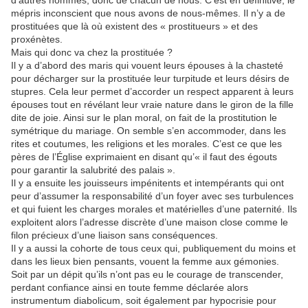
d’autres hommes, donc de chacun de nous. C’est en définitive, le
mépris inconscient que nous avons de nous-mêmes. Il n’y a de
prostituées que là où existent des « prostitueurs » et des
proxénètes.
Mais qui donc va chez la prostituée ?
Il y a d’abord des maris qui vouent leurs épouses à la chasteté
pour décharger sur la prostituée leur turpitude et leurs désirs de
stupres. Cela leur permet d’accorder un respect apparent à leurs
épouses tout en révélant leur vraie nature dans le giron de la fille
dite de joie. Ainsi sur le plan moral, on fait de la prostitution le
symétrique du mariage. On semble s’en accommoder, dans les
rites et coutumes, les religions et les morales. C’est ce que les
pères de l’Église exprimaient en disant qu’« il faut des égouts
pour garantir la salubrité des palais ».
Il y a ensuite les jouisseurs impénitents et intempérants qui ont
peur d’assumer la responsabilité d’un foyer avec ses turbulences
et qui fuient les charges morales et matérielles d’une paternité. Ils
exploitent alors l’adresse discrète d’une maison close comme le
filon précieux d’une liaison sans conséquences.
Il y a aussi la cohorte de tous ceux qui, publiquement du moins et
dans les lieux bien pensants, vouent la femme aux gémonies.
Soit par un dépit qu’ils n’ont pas eu le courage de transcender,
perdant confiance ainsi en toute femme déclarée alors
instrumentum diabolicum, soit également par hypocrisie pour