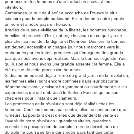
pour assurer les femmes qu’une traduction suivra, à leur
intention.)
Camarades, la nuit de 4 août a accouché de l’œuvre la plus
salutaire pour le peuple burkinabè. Elle a donné à notre peuple
un nom et à notre pays un horizon.
Irradiés de la sève vivifiante de la liberté, les hommes burkinabè,
humiliés et proscrits d’hier, ont reçu le sceau de ce qu’il y a de
plus cher au monde : la dignité et l’honneur. Dès lors, le bonheur
est devenu accessible et chaque jour nous marchons vers lui,
embaumés par les luttes, prémices qui témoignent des grands
pas que nous avons déjà réalisés. Mais le bonheur égoïste n’est
qu’illusion et nous avons une grande absente : la femme. Elle a
été exclue de cette procession heureuse.
Si des hommes sont déjà à l’orée du grand jardin de la révolution,
les femmes elles, sont encore confinées dans leur obscurité
dépersonnalisante, devisant bruyamment ou sourdement sur les
expériences qui ont embrassé le Burkina Faso et qui ne sont
chez elles pour l’instant que clameurs.
Les promesses de la révolution sont déjà réalités chez les
hommes. Chez les femmes par contre, elles ne sont encore que
rumeurs. Et pourtant c’est d’elles que dépendent la vérité et
l’avenir de notre révolution : questions vitales, questions
essentielles puisque rien de complet, rien de décisif, rien de
durable ne pourra se faire dans notre pays tant que cette