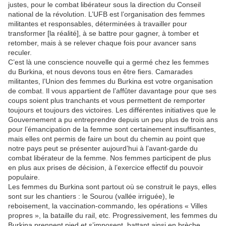
justes, pour le combat libérateur sous la direction du Conseil
national de la révolution. L’UFB est l’organisation des femmes
militantes et responsables, déterminées à travailler pour
transformer [la réalité], à se battre pour gagner, à tomber et
retomber, mais à se relever chaque fois pour avancer sans
reculer.
C’est là une conscience nouvelle qui a germé chez les femmes
du Burkina, et nous devons tous en être fiers. Camarades
militantes, l’Union des femmes du Burkina est votre organisation
de combat. Il vous appartient de l’affûter davantage pour que ses
coups soient plus tranchants et vous permettent de remporter
toujours et toujours des victoires. Les différentes initiatives que le
Gouvernement a pu entreprendre depuis un peu plus de trois ans
pour l’émancipation de la femme sont certainement insuffisantes,
mais elles ont permis de faire un bout du chemin au point que
notre pays peut se présenter aujourd’hui à l’avant-garde du
combat libérateur de la femme. Nos femmes participent de plus
en plus aux prises de décision, à l’exercice effectif du pouvoir
populaire.
Les femmes du Burkina sont partout où se construit le pays, elles
sont sur les chantiers : le Sourou (vallée irriguée), le
reboisement, la vaccination-commando, les opérations « Villes
propres », la bataille du rail, etc. Progressivement, les femmes du
Burkina prennent pied et s’imposent, battant ainsi en brèche