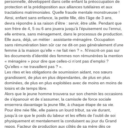
personnelle, développent dans cette enfant la préoccupation de
protection et la prédisposition aux alliances tutélaires et aux
tractations matrimoniales. Quelle fraude mentale monstrueuse !
Ainsi, enfant sans enfance, la petite fille, dès l’âge de 3 ans,
devra répondre à sa raison d’être : servir, être utile. Pendant que
son frère de 4, 5 ou 6 ans jouera jusqu’à l’épuisement ou l’ennui,
elle entrera, sans ménagement, dans le processus de production.
Elle aura, déjà, un métier : assistante-ménagère. Occupation
sans rémunération bien sûr car ne dit-on pas généralement d’une
femme à la maison qu’elle « ne fait rien ? ». N’inscrit-on pas sur
les documents d’identité des femmes non rémunérées la mention
« ménagère » pour dire que celles-ci n’ont pas d’emploi ?
Qu’elles « ne travaillent pas ? ».
Les rites et les obligations de soumission aidant, nos sœurs
grandissent, de plus en plus dépendantes, de plus en plus
dominées, de plus en plus exploitées avec de moins en moins de
loisirs et de temps libre.
Alors que le jeune homme trouvera sur son chemin les occasions
de s’épanouir et de s’assumer, la camisole de force sociale
enserrera davantage la jeune fille, à chaque étape de sa vie.
Pour être née fille, elle paiera un lourd tribut, sa vie durant,
jusqu’à ce que le poids du labeur et les effets de l’oubli de soi
physiquement et mentalement la conduisent au jour du Grand
repos. Facteur de production aux côtés de sa mère dès ce