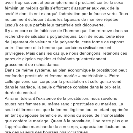
avoir trop souvent et péremptoirement proclamé contre le sexe
féminin un mépris qu’ils s’efforcent d’assumer aux yeux de la
société dont ils ont extorqué l’admiration par la fausse vertu. Tous
nuitamment échouent dans les lupanars de manière répétée
jusqu’à ce que parfois leur tartufferie soit découverte.
Il y a encore cette faiblesse de l’homme que l’on retrouve dans sa
recherche de situations polyandriques. Loin de nous, toute idée
de jugement de valeur sur la polyandrie, cette forme de rapport
entre l’homme et la femme que certaines civilisations ont
privilégiée. Mais dans les cas que nous dénonçons, retenons ces
parcs de gigolos cupides et fainéants qu’entretiennent
grassement de riches dames.
Dans ce même système, au plan économique la prostitution peut
confondre prostituée et femme mariée « matérialiste ». Entre
celle qui vend son corps par la prostitution et celle qui se vend
dans le mariage, la seule différence consiste dans le prix et la
durée du contrat.
Ainsi en tolérant l’existence de la prostitution, nous ravalons
toutes nos femmes au même rang : prostituées ou mariées. La
seule différence est que la femme légitime tout en étant opprimée
en tant qu’épouse bénéficie au moins du sceau de l’honorabilité
que confère le mariage. Quant à la prostituée, il ne reste plus que
l’appréciation marchande de son corps, appréciation fluctuant au
gré des valeurs des bourses phallocratiques.