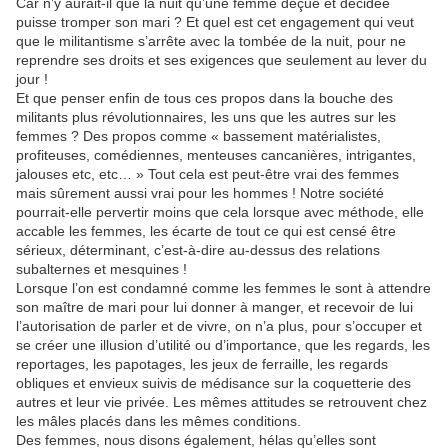
Car n’y aurait-il que la nuit qu’une femme déçue et décidée
puisse tromper son mari ? Et quel est cet engagement qui veut
que le militantisme s’arrête avec la tombée de la nuit, pour ne
reprendre ses droits et ses exigences que seulement au lever du
jour !
Et que penser enfin de tous ces propos dans la bouche des
militants plus révolutionnaires, les uns que les autres sur les
femmes ? Des propos comme « bassement matérialistes,
profiteuses, comédiennes, menteuses cancanières, intrigantes,
jalouses etc, etc… » Tout cela est peut-être vrai des femmes
mais sûrement aussi vrai pour les hommes ! Notre société
pourrait-elle pervertir moins que cela lorsque avec méthode, elle
accable les femmes, les écarte de tout ce qui est censé être
sérieux, déterminant, c’est-à-dire au-dessus des relations
subalternes et mesquines !
Lorsque l’on est condamné comme les femmes le sont à attendre
son maître de mari pour lui donner à manger, et recevoir de lui
l’autorisation de parler et de vivre, on n’a plus, pour s’occuper et
se créer une illusion d’utilité ou d’importance, que les regards, les
reportages, les papotages, les jeux de ferraille, les regards
obliques et envieux suivis de médisance sur la coquetterie des
autres et leur vie privée. Les mêmes attitudes se retrouvent chez
les mâles placés dans les mêmes conditions.
Des femmes, nous disons également, hélas qu’elles sont