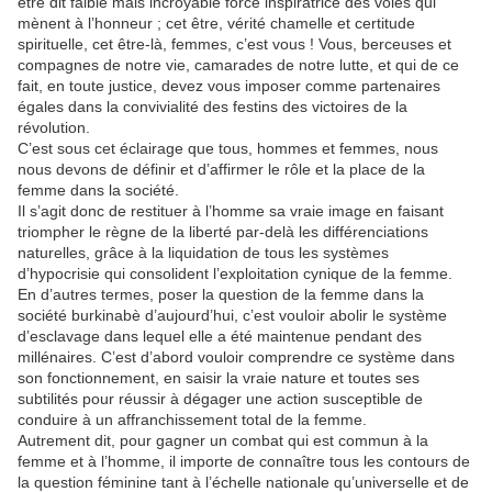
être dit faible mais incroyable force inspiratrice des voies qui
mènent à l’honneur ; cet être, vérité chamelle et certitude
spirituelle, cet être-là, femmes, c’est vous ! Vous, berceuses et
compagnes de notre vie, camarades de notre lutte, et qui de ce
fait, en toute justice, devez vous imposer comme partenaires
égales dans la convivialité des festins des victoires de la
révolution.
C’est sous cet éclairage que tous, hommes et femmes, nous
nous devons de définir et d’affirmer le rôle et la place de la
femme dans la société.
Il s’agit donc de restituer à l’homme sa vraie image en faisant
triompher le règne de la liberté par-delà les différenciations
naturelles, grâce à la liquidation de tous les systèmes
d’hypocrisie qui consolident l’exploitation cynique de la femme.
En d’autres termes, poser la question de la femme dans la
société burkinabè d’aujourd’hui, c’est vouloir abolir le système
d’esclavage dans lequel elle a été maintenue pendant des
millénaires. C’est d’abord vouloir comprendre ce système dans
son fonctionnement, en saisir la vraie nature et toutes ses
subtilités pour réussir à dégager une action susceptible de
conduire à un affranchissement total de la femme.
Autrement dit, pour gagner un combat qui est commun à la
femme et à l’homme, il importe de connaître tous les contours de
la question féminine tant à l’échelle nationale qu’universelle et de