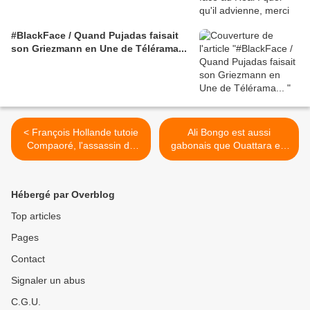
#BlackFace / Quand Pujadas faisait
son Griezmann en Une de Télérama...
< François Hollande tutoie
Ali Bongo est aussi
Compaoré, l'assassin de
gabonais que Ouattara est
Sankara
ivoirien... / Révélations de
Pierre Péan >
Hébergé par Overblog
Top articles
Pages
Contact
Signaler un abus
C.G.U.