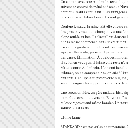
Un camion avec une banderole, revendiquant
suivent ce convoi de métal et d'amour, Nirva
dernier sursaut avant la fin ? Des fumigènes
là, ils refusent d'abandonner. Ils sont génére
Derrière le stade, la mine. Est-elle encore e
des gens traversent un champ, il y a une fem
clope roulée au bec. Ils s'installent derrièr
que la messe commence, sans ticket ni rien.
Un ancien gardien du club rend visite au ci
équipe allemande, je crois. Il pensait avoir 
des cages. Élimination. À quelques minutes de
Il ne lui en veut pas. Il l'aime et le reste n'
Match contre Anderlecht. L'ennemi hérédita
tribunes, on ne comprend pas, on crie à l'inju
exultent. L'équipe a su préserver le nul, m
semble narguer les supporters adverses. Je n
Une soeur, un frère, un père malade, historiq
mort rôde, c'est bouleversant. En voix off, sa
et les virages quand même bondés. Un nouv
sourire. C'est la fin.
Ultime larme.
STANDARD n'est pas qu'un documentaire. C'es