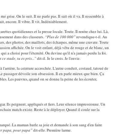
 grise. On le suit. Il ne parle pas. Il sait où il va. Il ressemble à
ait, encore. Il vibre. Il vit. Indéniablement.
rettes quotidiennes et la presse locale. Toute. Il rentre chez lui. Là,
eusement dans des classeurs.
“Plus de 100 000”
revendique-t-il. Au
rs, des photos, des maillots, des écharpes, même une cravate. Toute
assion affichée. On le voit enfant, déjà vêtu de rouge et de blanc, un
i qui a choisi pour l'éternité. On devine qu'il n'a jamais perdu la foi.
ce stade, tu es pris...”
dit-il. Je le crois. Je l'envie.
 à l'arrière, la ceinture accrochée. L'autre conduit, costaud, tatoué de
 Le passager dévoile son obsession. Il en parle mieux que bien. Ça
bles. Les pauvres, quand on se donne la peine de les écouter,
r. Ils peignent, appliqués et fiers. Leur silence impressionne. Un
rochain match existe. Reste à le déployer. Quand il coule sur la
 marqué. La maman hurle sa joie et demande à son sang d'en faire
r papa, pour papa”
dit-elle. Première larme.