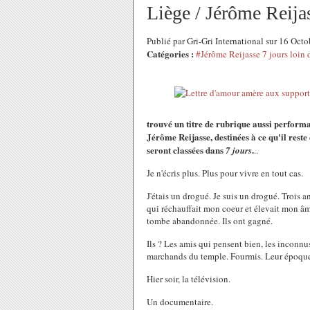
Liège / Jérôme Reij
Publié par Gri-Gri International sur 16 Oc
Catégories :
#Jérôme Reijasse 7 jours loin
trouvé un titre de rubrique aussi perform
Jérôme Reijasse, destinées à ce qu'il rest
seront classées dans
.
7 jours
..
Je n'écris plus. Plus pour vivre en tout cas.
J'étais un drogué. Je suis un drogué. Trois a
qui réchauffait mon coeur et élevait mon âme
tombe abandonnée. Ils ont gagné.
Ils ? Les amis qui pensent bien, les inconnu
marchands du temple. Fourmis. Leur époque, 
Hier soir, la télévision.
Un documentaire.