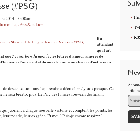
Sui
asse (#PSG)
Fa
tobre 2014, 10:00am
 du monde
,
#Arts & culture
Twi
RS
En
attendant
qu'il ait
ant que
, les lettres d'amour amères de
7 jours loin du monde
e d'humain, d'innocent et de non dérisoire en chacun d'entre nous,
New
Abonne
ns de descente, trois ans à apprendre à décrocher. J'y suis presque. Ce
article
 ne sera bientôt plus. Le Parc des Princes souvenir déchirant,
Email
s qui jubilent à chaque nouvelle victoire et comptent les points, les
leur monde, leur oxygène. Et moi ? Puis-je encore respirer ?