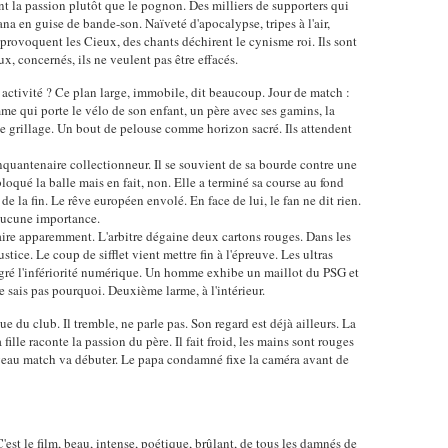
 la passion plutôt que le pognon. Des milliers de supporters qui
na en guise de bande-son. Naïveté d'apocalypse, tripes à l'air,
 provoquent les Cieux, des chants déchirent le cynisme roi. Ils sont
ux, concernés, ils ne veulent pas être effacés.
n activité ? Ce plan large, immobile, dit beaucoup. Jour de match :
me qui porte le vélo de son enfant, un père avec ses gamins, la
e le grillage. Un bout de pelouse comme horizon sacré. Ils attendent
nquantenaire collectionneur. Il se souvient de sa bourde contre une
bloqué la balle mais en fait, non. Elle a terminé sa course au fond
 la fin. Le rêve européen envolé. En face de lui, le fan ne dit rien.
a aucune importance.
ire apparemment. L'arbitre dégaine deux cartons rouges. Dans les
stice. Le coup de sifflet vient mettre fin à l'épreuve. Les ultras
algré l'infériorité numérique. Un homme exhibe un maillot du PSG et
e sais pas pourquoi. Deuxième larme, à l'intérieur.
ue du club. Il tremble, ne parle pas. Son regard est déjà ailleurs. La
 fille raconte la passion du père. Il fait froid, les mains sont rouges
eau match va débuter. Le papa condamné fixe la caméra avant de
t le film, beau, intense, poétique, brûlant, de tous les damnés de