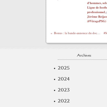
d'hommes, selo
Ligue de footb
professionnel,
Jérôme Reijas
(#ViragePSG)
Bonus : la bande-annonce du doc sur le Standard de Liège
Archives
2025
2024
2023
2022