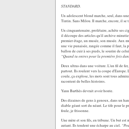
STANDARD
.
Un adolescent blond marche, seul, dans une rue
Tintin. Sans Milou. Il marche, encore, il se t
Un cinquantenaire, prolétaire, achète ses ciga
il découpe des articles qu'il archive minuti
premier étage, un musée, son musée. Aux mu
une vie punaisée, rangée comme il faut, la p
ballon de cuir à ses pieds, le sourire de celu
“Quand tu entres pour la première fois dans 
Deux ultras dans une voiture. L'un fil de fer,
partout. Ils roulent vers la coupe d'Europe.
coule, ça explose, les mots sont tous admira
racontent de belles histoires.
Yann Barthès devrait avoir honte.
Des dizaines de gens à genoux, dans un hanga
diable géant sort du néant. Le tifo pour le p
foule, je frissonne.
Une mère et son fils, en tribune. Un but est
autant. Ils tendent une écharpe au ciel.
“Pou