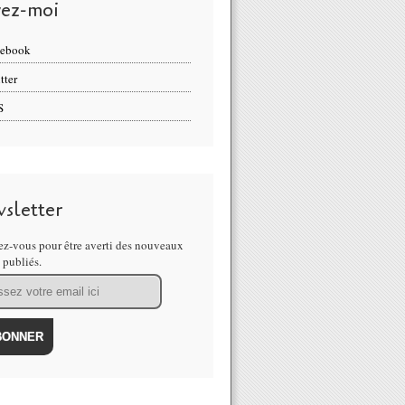
vez-moi
cebook
tter
S
sletter
z-vous pour être averti des nouveaux
s publiés.