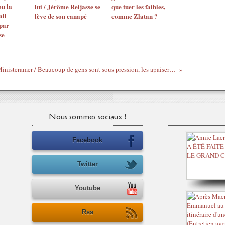
n la
lui / Jérôme Reijasse se
que tuer les faibles,
all
lève de son canapé
comme Zlatan ?
 par
se
#Ministeramer / Beaucoup de gens sont sous pression, les apaiser est ma mission #4bis (#SacrificeDePoulet)
Nous sommes sociaux !
Facebook
Twitter
Youtube
Rss