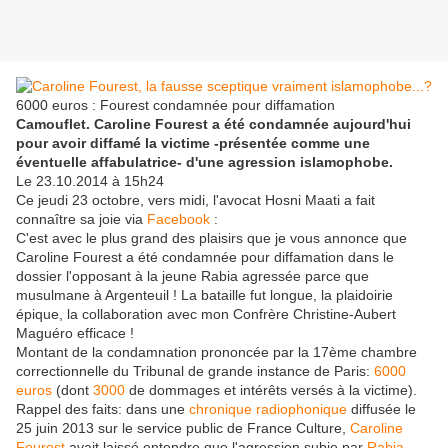
6000 euros : Fourest condamnée pour diffamation
Camouflet. Caroline Fourest a été condamnée aujourd'hui
pour avoir diffamé la victime -présentée comme une
éventuelle affabulatrice- d'une agression islamophobe.
Le 23.10.2014 à 15h24
Ce jeudi 23 octobre, vers midi, l'avocat Hosni Maati a fait
connaître sa joie via
Facebook
:
C'est avec le plus grand des plaisirs que je vous annonce que
Caroline Fourest a été condamnée pour diffamation dans le
dossier l'opposant à la jeune Rabia agressée parce que
musulmane à Argenteuil ! La bataille fut longue, la plaidoirie
épique, la collaboration avec mon Confrère Christine-Aubert
Maguéro efficace !
Montant de la condamnation prononcée par la 17ème chambre
correctionnelle du Tribunal de grande instance de Paris:
6000
euros
(dont
3000
de dommages et intérêts versés à la victime).
Rappel des faits: dans une
chronique radiophonique
diffusée le
25 juin 2013 sur le service public de France Culture,
Caroline
Fourest
avait laissé entendre que l'agression subie par
Rabia