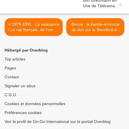
< 1979-1991 : La naissance
Bonus : la bande-annonce
/ Le rap français, de l'ombre
du doc sur le Standard de
à la lumière documentaire
Liège >
de Sébastien Lamaison
#VingtAnsDuNeufCinqDeux
Hébergé par Overblog
Cent
Top articles
Pages
Contact
Signaler un abus
C.G.U.
Cookies et données personnelles
Préférences cookies
Voir le profil de Gri-Gri International sur le portail Overblog