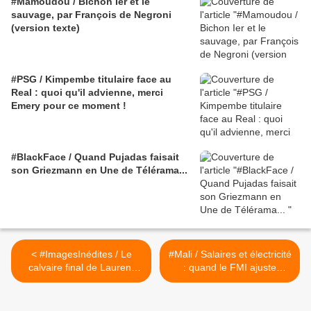
#Mamoudou / Bichon Ier et le
sauvage, par François de Negroni
(version texte)
#PSG / Kimpembe titulaire face au
Real : quoi qu'il advienne, merci
Emery pour ce moment !
#BlackFace / Quand Pujadas faisait
son Griezmann en Une de Télérama...
< #ImagesInédites / Le
#Mali / Salaires et électricité
calvaire final de Laurent
: quand le FMI ajuste
Gbagbo
structurellement (#CADTM)
>